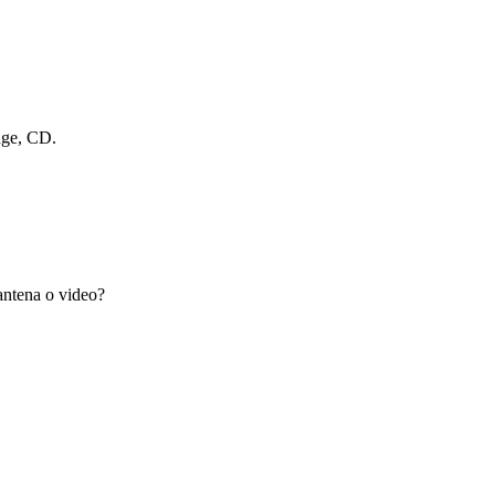
dge, CD.
antena o video?