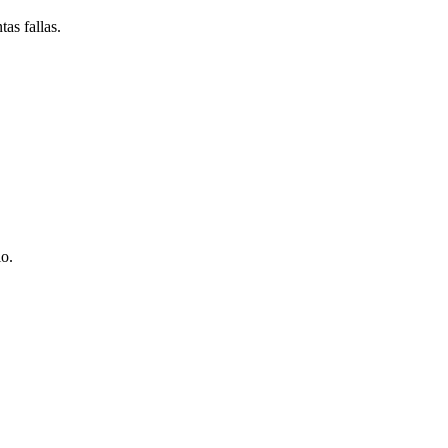
as fallas.
io.