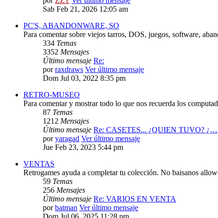
por
ZZT
Ver último mensaje
Sab Feb 21, 2026 12:05 am
PC'S, ABANDONWARE, SO
Para comentar sobre viejos tarros, DOS, juegos, software, aba
334
Temas
3352
Mensajes
Último mensaje
Re:
por
raxdraws
Ver último mensaje
Dom Jul 03, 2022 8:35 pm
RETRO-MUSEO
Para comentar y mostrar todo lo que nos recuerda los computado
87
Temas
1212
Mensajes
Último mensaje
Re: CASETES... ¿QUIEN TUVO? ¿…
por
yaragad
Ver último mensaje
Jue Feb 23, 2023 5:44 pm
VENTAS
Retrogames ayuda a completar tu colección. No baisanos allo
59
Temas
256
Mensajes
Último mensaje
Re: VARIOS EN VENTA
por
batman
Ver último mensaje
Dom Jul 06, 2025 11:28 pm