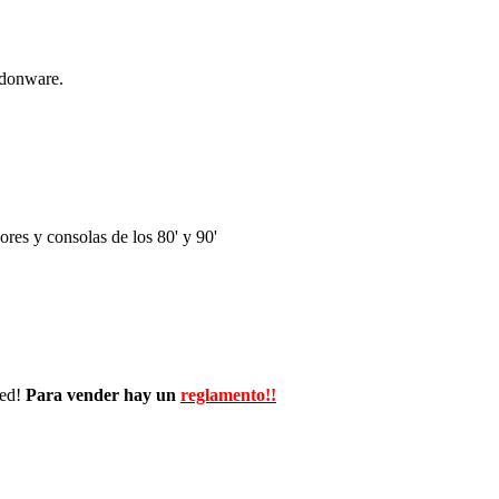
ndonware.
res y consolas de los 80' y 90'
wed!
Para vender hay un
reglamento!!