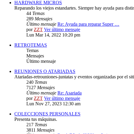
HARDWARE MICROS
Reparando los viejos estandartes. Siempre hay ayuda para distint
44
Temas
289
Mensajes
Último mensaje
Re: Ayuda para reparar Super …
por
ZZT
Ver último mensaje
Lun Mar 14, 2022 10:20 pm
RETROTEMAS
Temas
Mensajes
Último mensaje
REUNIONES O ATARIADAS
Atariadas-retrouniones-juntatas y eventos organizadas por el sit
240
Temas
7127
Mensajes
Último mensaje
Re: Asariada
por
ZZT
Ver último mensaje
Lun Nov 27, 2023 12:30 am
COLECCIONES PERSONALES
Presenta tus máquinas.
217
Temas
3811
Mensajes