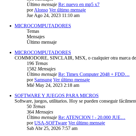
Último mensaje
Re: nuevo en mp5 x7
por
Alonso
Ver último mensaje
Jue Ago 24, 2023 11:10 am
MICROCOMPUTADORES
Temas
Mensajes
Último mensaje
MICROCOMPUTADORES
COMMODORE, SINCLAIR, MSX, o cualquier otra marca de 
196
Temas
1582
Mensajes
Último mensaje
Re: Timex Computer 2048 + FDD…
por
Samsung
Ver último mensaje
Mié May 24, 2023 2:18 am
SOFTWARE Y JUEGOS PARA MICROS
Software, juegos, utilitarios. Hoy se pueden conseguir fácilmen
50
Temas
364
Mensajes
Último mensaje
Re: ATENCION ! - 20.000 JUE…
por
USA-SOFTware
Ver último mensaje
Sab Abr 25, 2026 7:57 am