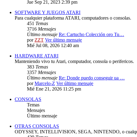
Jue Sep 21, 2023 2:39 pm
SOFTWARE Y JUEGOS ATARI
Para cualquier plataforma ATARI, computadores o consolas.
451
Temas
3716
Mensajes
Último mensaje
Re: Cartucho Colección oro Tu…
por
ZZT
Ver último mensaje
Mié Jul 08, 2026 12:40 am
HARDWARE ATARI
Manteniendo vivo tu Atari, computador, consola o perifericos.
383
Temas
3357
Mensajes
Último mensaje
Re: Donde puedo conseguir ua …
por
Marcelo-Z
Ver último mensaje
Mié Ene 21, 2026 11:25 pm
CONSOLAS
Temas
Mensajes
Último mensaje
OTRAS CONSOLAS
ODYSSEY, INTELLIVISION, SEGA, NINTENDO, o cualquie