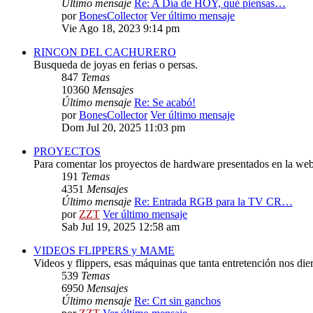
Último mensaje
Re: A Día de HOY, qué piensas…
por
BonesCollector
Ver último mensaje
Vie Ago 18, 2023 9:14 pm
RINCON DEL CACHURERO
Busqueda de joyas en ferias o persas.
847
Temas
10360
Mensajes
Último mensaje
Re: Se acabó!
por
BonesCollector
Ver último mensaje
Dom Jul 20, 2025 11:03 pm
PROYECTOS
Para comentar los proyectos de hardware presentados en la web
191
Temas
4351
Mensajes
Último mensaje
Re: Entrada RGB para la TV CR…
por
ZZT
Ver último mensaje
Sab Jul 19, 2025 12:58 am
VIDEOS FLIPPERS y MAME
Videos y flippers, esas máquinas que tanta entretención nos die
539
Temas
6950
Mensajes
Último mensaje
Re: Crt sin ganchos