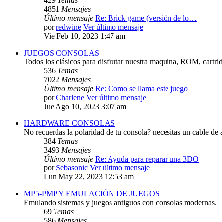
429
Temas
4851
Mensajes
Último mensaje
Re: Brick game (versión de lo…
por
redwine
Ver último mensaje
Vie Feb 10, 2023 1:47 am
JUEGOS CONSOLAS
Todos los clásicos para disfrutar nuestra maquina, ROM, cartri
536
Temas
7022
Mensajes
Último mensaje
Re: Como se llama este juego
por
Charlene
Ver último mensaje
Jue Ago 10, 2023 3:07 am
HARDWARE CONSOLAS
No recuerdas la polaridad de tu consola? necesitas un cable de 
384
Temas
3493
Mensajes
Último mensaje
Re: Ayuda para reparar una 3DO
por
Sebasonic
Ver último mensaje
Lun May 22, 2023 12:53 am
MP5-PMP Y EMULACIÓN DE JUEGOS
Emulando sistemas y juegos antiguos con consolas modernas.
69
Temas
586
Mensajes