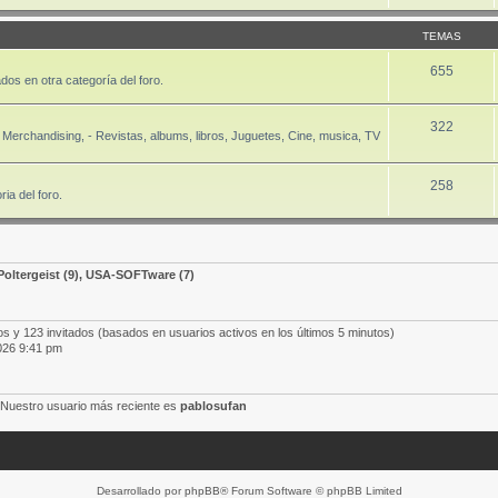
TEMAS
655
dos en otra categoría del foro.
322
Merchandising, - Revistas, albums, libros, Juguetes, Cine, musica, TV
258
ia del foro.
Poltergeist
(9),
USA-SOFTware
(7)
os y 123 invitados (basados en usuarios activos en los últimos 5 minutos)
026 9:41 pm
 Nuestro usuario más reciente es
pablosufan
Desarrollado por
phpBB
® Forum Software © phpBB Limited