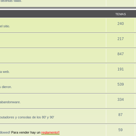
stintas fallas.
TEMAS
240
 sitio.
217
847
191
la web.
539
 dieron.
334
, abandonware.
87
utadores y consolas de los 80' y 90'
59
allowed!
Para vender hay un
reglamento!!