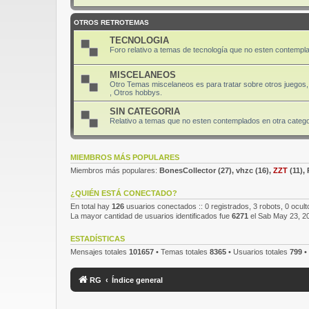
OTROS RETROTEMAS
TECNOLOGIA
Foro relativo a temas de tecnología que no esten contempla
MISCELANEOS
Otro Temas miscelaneos es para tratar sobre otros juegos, 
, Otros hobbys.
SIN CATEGORIA
Relativo a temas que no esten contemplados en otra categor
MIEMBROS MÁS POPULARES
Miembros más populares:
BonesCollector
(27),
vhzc
(16),
ZZT
(11),
¿QUIÉN ESTÁ CONECTADO?
En total hay
126
usuarios conectados :: 0 registrados, 3 robots, 0 ocult
La mayor cantidad de usuarios identificados fue
6271
el Sab May 23, 2
ESTADÍSTICAS
Mensajes totales
101657
• Temas totales
8365
• Usuarios totales
799
•
RG
Índice general