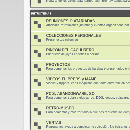
Reparando los viejos estandartes. Siempre hay ayuda para di
RETROTEMAS
REUNIONES O ATARIADAS
Atariadas-retrouniones-juntatas y eventos organizadas por el
COLECCIONES PERSONALES
Presenta tus máquinas.
RINCON DEL CACHURERO
Busqueda de joyas en ferias o persas.
PROYECTOS
Para comentar los proyectos de hardware presentados en 
VIDEOS FLIPPERS y MAME
Videos y flippers, esas máquinas que tanta entretención nos
PC'S, ABANDONWARE, SO
Para comentar sobre viejos tarros, DOS, juegos, software
RETRO-MUSEO
Para comentar y mostrar todo lo que nos recuerda los comp
VENTAS
Retrogames ayuda a completar tu colección. No baisanos 