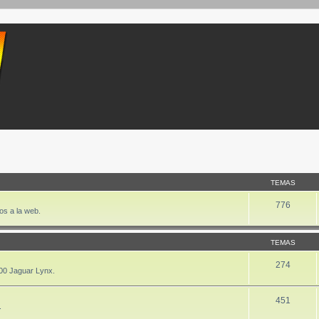
TEMAS
776
os a la web.
TEMAS
274
00 Jaguar Lynx.
451
.