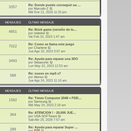
r
j
m
ú
Re: Donde puedo conseguir ua …
3357
e
o
l
V
por
Marcelo-Z
m
t
e
Mié Ene 21, 2026 11:25 pm
e
i
r
n
m
ú
s
o
l
MENSAJES
ÚLTIMO MENSAJE
a
m
t
j
e
i
Re: Brick game (versión de lo…
4851
e
n
V
m
por
redwine
s
e
o
Vie Feb 10, 2023 1:47 am
a
r
m
j
ú
e
Re: Como se llama este juego
7022
e
l
n
V
por
Charlene
t
s
e
Jue Ago 10, 2023 3:07 am
i
a
r
m
j
ú
Re: Ayuda para reparar una 3DO
3493
o
e
l
V
por
Sebasonic
m
t
e
Lun May 22, 2023 12:53 am
e
i
r
n
m
ú
Re: nuevo en mp5 x7
s
586
o
l
V
por
Alonso
a
m
t
e
Jue Ago 24, 2023 11:10 am
j
e
i
r
e
n
m
ú
s
o
l
MENSAJES
ÚLTIMO MENSAJE
a
m
t
j
e
i
Re: Timex Computer 2048 + FDD…
1582
e
n
m
V
por
Samsung
s
o
e
Mié May 24, 2023 2:18 am
a
m
r
j
e
ú
Re: ATENCION ! - 20.000 JUE…
364
e
n
l
V
por
USA-SOFTware
s
t
e
Sab Abr 25, 2026 7:57 am
a
i
r
j
m
ú
Re: Ayuda para reparar Super …
289
e
o
l
V
por
ZZT