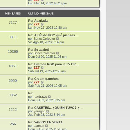
m
t
e
Lun Mar 14, 2022 10:20 pm
e
i
r
n
m
ú
s
o
l
MENSAJES
ÚLTIMO MENSAJE
a
m
t
j
e
i
Re: Asariada
7127
e
n
m
V
por
ZZT
s
o
e
Lun Nov 27, 2023 12:30 am
a
m
r
j
e
ú
Re: A Día de HOY, qué piensas…
3811
e
n
l
V
por
BonesCollector
s
t
e
Vie Ago 18, 2023 9:14 pm
a
i
r
j
m
ú
Re: Se acabó!
10360
e
o
l
V
por
BonesCollector
m
t
e
Dom Jul 20, 2025 11:03 pm
e
i
r
n
m
ú
Re: Entrada RGB para la TV CR…
s
4351
o
l
V
por
ZZT
a
m
t
e
Sab Jul 19, 2025 12:58 am
j
e
i
r
e
n
m
ú
Re: Crt sin ganchos
s
6950
o
l
V
por
ZZT
a
m
t
e
Sab Feb 21, 2026 12:05 am
j
e
i
r
e
n
m
ú
Re:
s
3352
o
l
V
por
raxdraws
a
m
t
e
Dom Jul 03, 2022 8:35 pm
j
e
i
r
e
n
m
ú
Re: CASETES... ¿QUIEN TUVO? ¿…
s
1212
o
l
V
por
yaragad
a
m
t
e
Jue Feb 23, 2023 5:44 pm
j
e
i
r
e
n
m
ú
Re: VARIOS EN VENTA
s
256
o
l
V
por
batman
a
m
t
e
Dom Jul 06, 2025 11:28 pm