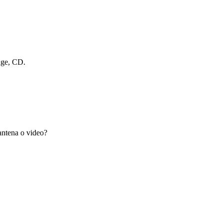
dge, CD.
antena o video?