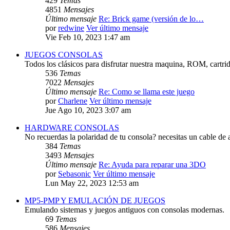
429
Temas
4851
Mensajes
Último mensaje
Re: Brick game (versión de lo…
por
redwine
Ver último mensaje
Vie Feb 10, 2023 1:47 am
JUEGOS CONSOLAS
Todos los clásicos para disfrutar nuestra maquina, ROM, cartri
536
Temas
7022
Mensajes
Último mensaje
Re: Como se llama este juego
por
Charlene
Ver último mensaje
Jue Ago 10, 2023 3:07 am
HARDWARE CONSOLAS
No recuerdas la polaridad de tu consola? necesitas un cable de 
384
Temas
3493
Mensajes
Último mensaje
Re: Ayuda para reparar una 3DO
por
Sebasonic
Ver último mensaje
Lun May 22, 2023 12:53 am
MP5-PMP Y EMULACIÓN DE JUEGOS
Emulando sistemas y juegos antiguos con consolas modernas.
69
Temas
586
Mensajes