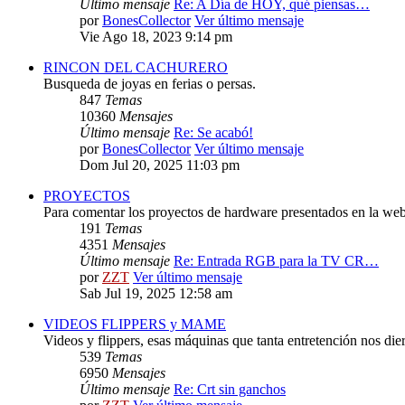
Último mensaje
Re: A Día de HOY, qué piensas…
por
BonesCollector
Ver último mensaje
Vie Ago 18, 2023 9:14 pm
RINCON DEL CACHURERO
Busqueda de joyas en ferias o persas.
847
Temas
10360
Mensajes
Último mensaje
Re: Se acabó!
por
BonesCollector
Ver último mensaje
Dom Jul 20, 2025 11:03 pm
PROYECTOS
Para comentar los proyectos de hardware presentados en la web
191
Temas
4351
Mensajes
Último mensaje
Re: Entrada RGB para la TV CR…
por
ZZT
Ver último mensaje
Sab Jul 19, 2025 12:58 am
VIDEOS FLIPPERS y MAME
Videos y flippers, esas máquinas que tanta entretención nos die
539
Temas
6950
Mensajes
Último mensaje
Re: Crt sin ganchos