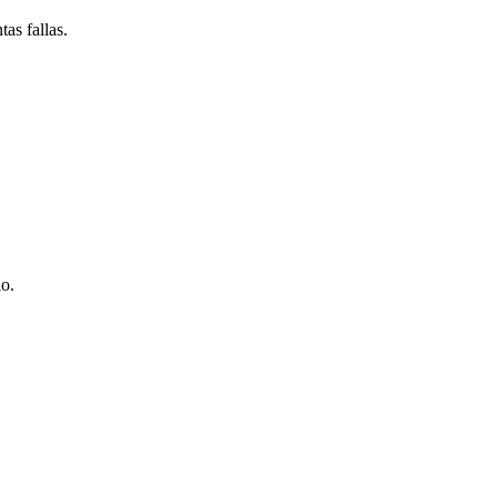
as fallas.
io.