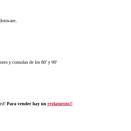
ndonware.
res y consolas de los 80' y 90'
wed!
Para vender hay un
reglamento!!