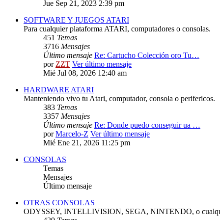
Jue Sep 21, 2023 2:39 pm
SOFTWARE Y JUEGOS ATARI
Para cualquier plataforma ATARI, computadores o consolas.
451
Temas
3716
Mensajes
Último mensaje
Re: Cartucho Colección oro Tu…
por
ZZT
Ver último mensaje
Mié Jul 08, 2026 12:40 am
HARDWARE ATARI
Manteniendo vivo tu Atari, computador, consola o perifericos.
383
Temas
3357
Mensajes
Último mensaje
Re: Donde puedo conseguir ua …
por
Marcelo-Z
Ver último mensaje
Mié Ene 21, 2026 11:25 pm
CONSOLAS
Temas
Mensajes
Último mensaje
OTRAS CONSOLAS
ODYSSEY, INTELLIVISION, SEGA, NINTENDO, o cualquie