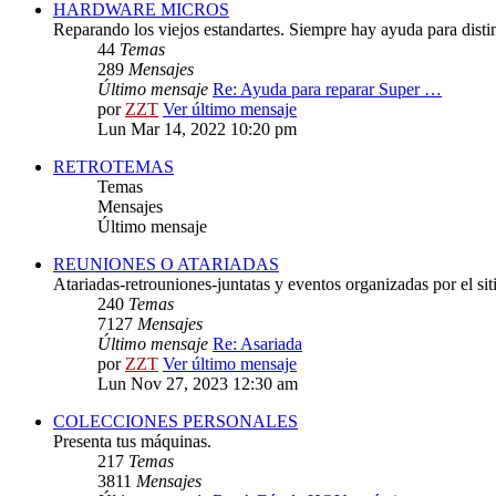
HARDWARE MICROS
Reparando los viejos estandartes. Siempre hay ayuda para distint
44
Temas
289
Mensajes
Último mensaje
Re: Ayuda para reparar Super …
por
ZZT
Ver último mensaje
Lun Mar 14, 2022 10:20 pm
RETROTEMAS
Temas
Mensajes
Último mensaje
REUNIONES O ATARIADAS
Atariadas-retrouniones-juntatas y eventos organizadas por el sit
240
Temas
7127
Mensajes
Último mensaje
Re: Asariada
por
ZZT
Ver último mensaje
Lun Nov 27, 2023 12:30 am
COLECCIONES PERSONALES
Presenta tus máquinas.
217
Temas
3811
Mensajes