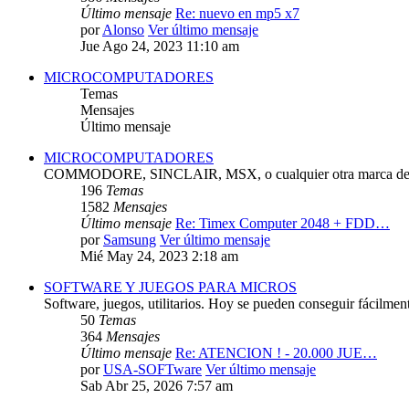
Último mensaje
Re: nuevo en mp5 x7
por
Alonso
Ver último mensaje
Jue Ago 24, 2023 11:10 am
MICROCOMPUTADORES
Temas
Mensajes
Último mensaje
MICROCOMPUTADORES
COMMODORE, SINCLAIR, MSX, o cualquier otra marca de 
196
Temas
1582
Mensajes
Último mensaje
Re: Timex Computer 2048 + FDD…
por
Samsung
Ver último mensaje
Mié May 24, 2023 2:18 am
SOFTWARE Y JUEGOS PARA MICROS
Software, juegos, utilitarios. Hoy se pueden conseguir fácilmen
50
Temas
364
Mensajes
Último mensaje
Re: ATENCION ! - 20.000 JUE…
por
USA-SOFTware
Ver último mensaje
Sab Abr 25, 2026 7:57 am