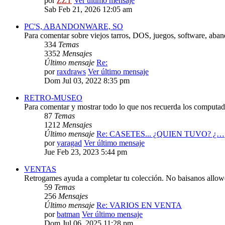
por
ZZT
Ver último mensaje
Sab Feb 21, 2026 12:05 am
PC'S, ABANDONWARE, SO
Para comentar sobre viejos tarros, DOS, juegos, software, aba
334
Temas
3352
Mensajes
Último mensaje
Re:
por
raxdraws
Ver último mensaje
Dom Jul 03, 2022 8:35 pm
RETRO-MUSEO
Para comentar y mostrar todo lo que nos recuerda los computado
87
Temas
1212
Mensajes
Último mensaje
Re: CASETES... ¿QUIEN TUVO? ¿…
por
yaragad
Ver último mensaje
Jue Feb 23, 2023 5:44 pm
VENTAS
Retrogames ayuda a completar tu colección. No baisanos allo
59
Temas
256
Mensajes
Último mensaje
Re: VARIOS EN VENTA
por
batman
Ver último mensaje
Dom Jul 06, 2025 11:28 pm