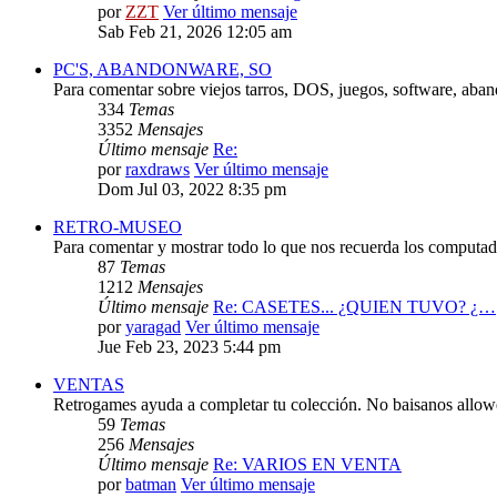
por
ZZT
Ver último mensaje
Sab Feb 21, 2026 12:05 am
PC'S, ABANDONWARE, SO
Para comentar sobre viejos tarros, DOS, juegos, software, aba
334
Temas
3352
Mensajes
Último mensaje
Re:
por
raxdraws
Ver último mensaje
Dom Jul 03, 2022 8:35 pm
RETRO-MUSEO
Para comentar y mostrar todo lo que nos recuerda los computado
87
Temas
1212
Mensajes
Último mensaje
Re: CASETES... ¿QUIEN TUVO? ¿…
por
yaragad
Ver último mensaje
Jue Feb 23, 2023 5:44 pm
VENTAS
Retrogames ayuda a completar tu colección. No baisanos allo
59
Temas
256
Mensajes
Último mensaje
Re: VARIOS EN VENTA
por
batman
Ver último mensaje