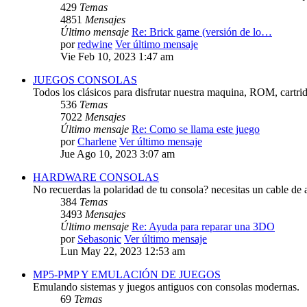
429
Temas
4851
Mensajes
Último mensaje
Re: Brick game (versión de lo…
por
redwine
Ver último mensaje
Vie Feb 10, 2023 1:47 am
JUEGOS CONSOLAS
Todos los clásicos para disfrutar nuestra maquina, ROM, cartri
536
Temas
7022
Mensajes
Último mensaje
Re: Como se llama este juego
por
Charlene
Ver último mensaje
Jue Ago 10, 2023 3:07 am
HARDWARE CONSOLAS
No recuerdas la polaridad de tu consola? necesitas un cable de 
384
Temas
3493
Mensajes
Último mensaje
Re: Ayuda para reparar una 3DO
por
Sebasonic
Ver último mensaje
Lun May 22, 2023 12:53 am
MP5-PMP Y EMULACIÓN DE JUEGOS
Emulando sistemas y juegos antiguos con consolas modernas.
69
Temas