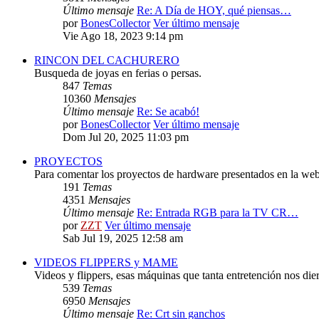
Último mensaje
Re: A Día de HOY, qué piensas…
por
BonesCollector
Ver último mensaje
Vie Ago 18, 2023 9:14 pm
RINCON DEL CACHURERO
Busqueda de joyas en ferias o persas.
847
Temas
10360
Mensajes
Último mensaje
Re: Se acabó!
por
BonesCollector
Ver último mensaje
Dom Jul 20, 2025 11:03 pm
PROYECTOS
Para comentar los proyectos de hardware presentados en la web
191
Temas
4351
Mensajes
Último mensaje
Re: Entrada RGB para la TV CR…
por
ZZT
Ver último mensaje
Sab Jul 19, 2025 12:58 am
VIDEOS FLIPPERS y MAME
Videos y flippers, esas máquinas que tanta entretención nos die
539
Temas
6950
Mensajes
Último mensaje
Re: Crt sin ganchos