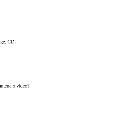
dge, CD.
antena o video?