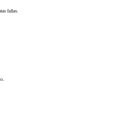
as fallas.
io.