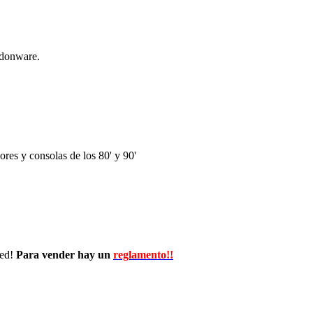
ndonware.
res y consolas de los 80' y 90'
wed!
Para vender hay un
reglamento!!