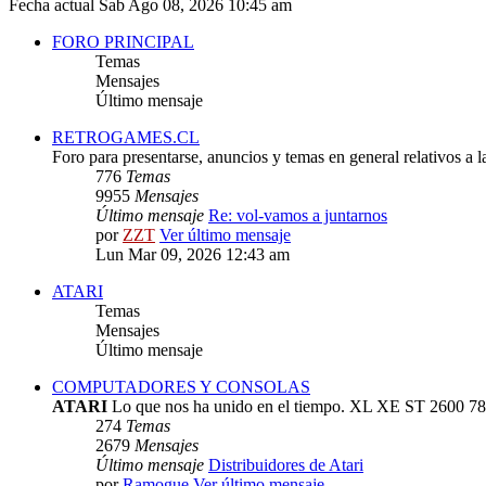
Fecha actual Sab Ago 08, 2026 10:45 am
FORO PRINCIPAL
Temas
Mensajes
Último mensaje
RETROGAMES.CL
Foro para presentarse, anuncios y temas en general relativos a 
776
Temas
9955
Mensajes
Último mensaje
Re: vol-vamos a juntarnos
por
ZZT
Ver último mensaje
Lun Mar 09, 2026 12:43 am
ATARI
Temas
Mensajes
Último mensaje
COMPUTADORES Y CONSOLAS
ATARI
Lo que nos ha unido en el tiempo. XL XE ST 2600 78
274
Temas
2679
Mensajes
Último mensaje
Distribuidores de Atari
por
Ramogue
Ver último mensaje