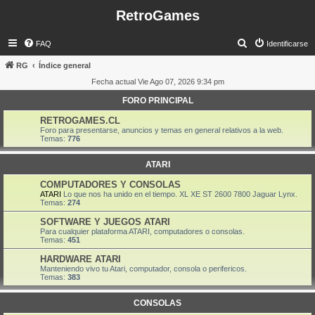
RetroGames
B
FAQ
Identificarse
u
RG
Índice general
s
Fecha actual Vie Ago 07, 2026 9:34 pm
c
FORO PRINCIPAL
a
RETROGAMES.CL
r
Foro para presentarse, anuncios y temas en general relativos a la web.
Temas:
776
ATARI
COMPUTADORES Y CONSOLAS
ATARI
Lo que nos ha unido en el tiempo. XL XE ST 2600 7800 Jaguar Lynx.
Temas:
274
SOFTWARE Y JUEGOS ATARI
Para cualquier plataforma ATARI, computadores o consolas.
Temas:
451
HARDWARE ATARI
Manteniendo vivo tu Atari, computador, consola o perifericos.
Temas:
383
CONSOLAS