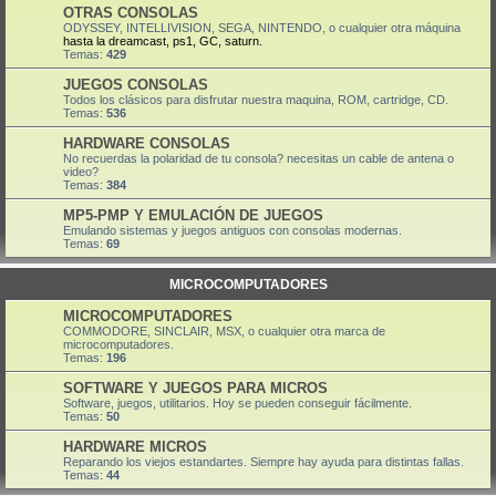
OTRAS CONSOLAS
ODYSSEY, INTELLIVISION, SEGA, NINTENDO, o cualquier otra máquina
hasta la dreamcast, ps1, GC, saturn.
Temas:
429
JUEGOS CONSOLAS
Todos los clásicos para disfrutar nuestra maquina, ROM, cartridge, CD.
Temas:
536
HARDWARE CONSOLAS
No recuerdas la polaridad de tu consola? necesitas un cable de antena o
video?
Temas:
384
MP5-PMP Y EMULACIÓN DE JUEGOS
Emulando sistemas y juegos antiguos con consolas modernas.
Temas:
69
MICROCOMPUTADORES
MICROCOMPUTADORES
COMMODORE, SINCLAIR, MSX, o cualquier otra marca de
microcomputadores.
Temas:
196
SOFTWARE Y JUEGOS PARA MICROS
Software, juegos, utilitarios. Hoy se pueden conseguir fácilmente.
Temas:
50
HARDWARE MICROS
Reparando los viejos estandartes. Siempre hay ayuda para distintas fallas.
Temas:
44