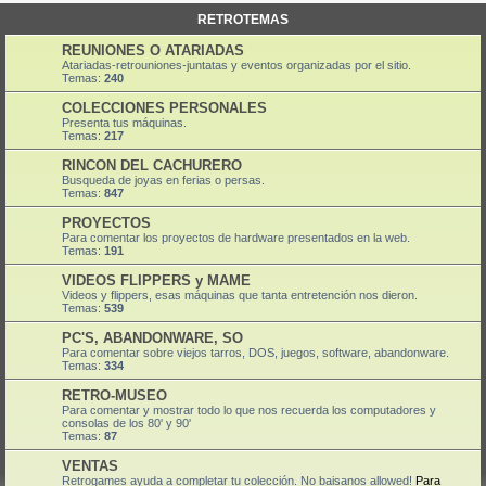
RETROTEMAS
REUNIONES O ATARIADAS
Atariadas-retrouniones-juntatas y eventos organizadas por el sitio.
Temas:
240
COLECCIONES PERSONALES
Presenta tus máquinas.
Temas:
217
RINCON DEL CACHURERO
Busqueda de joyas en ferias o persas.
Temas:
847
PROYECTOS
Para comentar los proyectos de hardware presentados en la web.
Temas:
191
VIDEOS FLIPPERS y MAME
Videos y flippers, esas máquinas que tanta entretención nos dieron.
Temas:
539
PC'S, ABANDONWARE, SO
Para comentar sobre viejos tarros, DOS, juegos, software, abandonware.
Temas:
334
RETRO-MUSEO
Para comentar y mostrar todo lo que nos recuerda los computadores y
consolas de los 80' y 90'
Temas:
87
VENTAS
Retrogames ayuda a completar tu colección. No baisanos allowed!
Para