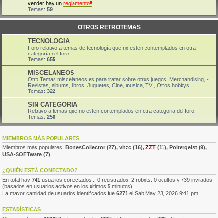
vender hay un
reglamento!!
Temas:
59
OTROS RETROTEMAS
TECNOLOGIA
Foro relativo a temas de tecnología que no esten contemplados en otra
categoría del foro.
Temas:
655
MISCELANEOS
Otro Temas miscelaneos es para tratar sobre otros juegos, Merchandising, -
Revistas, albums, libros, Juguetes, Cine, musica, TV , Otros hobbys.
Temas:
322
SIN CATEGORIA
Relativo a temas que no esten contemplados en otra categoria del foro.
Temas:
258
MIEMBROS MÁS POPULARES
Miembros más populares:
BonesCollector
(27),
vhzc
(16),
ZZT
(11),
Poltergeist
(9),
USA-SOFTware
(7)
¿QUIÉN ESTÁ CONECTADO?
En total hay
741
usuarios conectados :: 0 registrados, 2 robots, 0 ocultos y 739 invitados
(basados en usuarios activos en los últimos 5 minutos)
La mayor cantidad de usuarios identificados fue
6271
el Sab May 23, 2026 9:41 pm
ESTADÍSTICAS