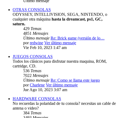
Último mensaje
OTRAS CONSOLAS
ODYSSEY, INTELLIVISION, SEGA, NINTENDO, o
cualquier otra máquina
hasta la dreamcast, ps1, GC,
saturn.
429
Temas
4851
Mensajes
Último mensaje
Re: Brick game (versión de lo…
por
redwine
Ver último mensaje
Vie Feb 10, 2023 1:47 am
JUEGOS CONSOLAS
Todos los clásicos para disfrutar nuestra maquina, ROM,
cartridge, CD.
536
Temas
7022
Mensajes
Último mensaje
Re: Como se llama este juego
por
Charlene
Ver último mensaje
Jue Ago 10, 2023 3:07 am
HARDWARE CONSOLAS
No recuerdas la polaridad de tu consola? necesitas un cable de
antena o video?
384
Temas
3493
Mensajes