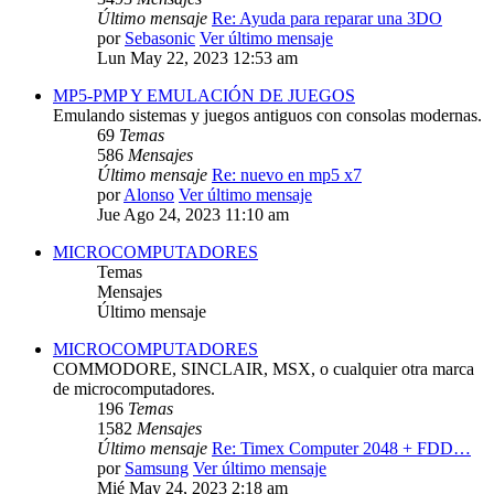
Último mensaje
Re: Ayuda para reparar una 3DO
por
Sebasonic
Ver último mensaje
Lun May 22, 2023 12:53 am
MP5-PMP Y EMULACIÓN DE JUEGOS
Emulando sistemas y juegos antiguos con consolas modernas.
69
Temas
586
Mensajes
Último mensaje
Re: nuevo en mp5 x7
por
Alonso
Ver último mensaje
Jue Ago 24, 2023 11:10 am
MICROCOMPUTADORES
Temas
Mensajes
Último mensaje
MICROCOMPUTADORES
COMMODORE, SINCLAIR, MSX, o cualquier otra marca
de microcomputadores.
196
Temas
1582
Mensajes
Último mensaje
Re: Timex Computer 2048 + FDD…
por
Samsung
Ver último mensaje
Mié May 24, 2023 2:18 am