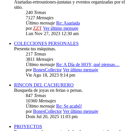
Atariadas-retrouniones-juntatas y eventos organizadas por el
sitio.
240
Temas
7127
Mensajes
Último mensaje
Re: Asariada
por
ZZT
Ver último mensaje
Lun Nov 27, 2023 12:30 am
COLECCIONES PERSONALES
Presenta tus máquinas.
217
Temas
3811
Mensajes
Último mensaje
Re: A Día de HOY, qué piensas…
por
BonesCollector
Ver último mensaje
Vie Ago 18, 2023 9:14 pm
RINCON DEL CACHURERO
Busqueda de joyas en ferias o persas.
847
Temas
10360
Mensajes
Último mensaje
Re: Se acabó!
por
BonesCollector
Ver último mensaje
Dom Jul 20, 2025 11:03 pm
PROYECTOS