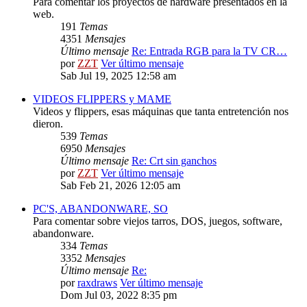
Para comentar los proyectos de hardware presentados en la
web.
191
Temas
4351
Mensajes
Último mensaje
Re: Entrada RGB para la TV CR…
por
ZZT
Ver último mensaje
Sab Jul 19, 2025 12:58 am
VIDEOS FLIPPERS y MAME
Videos y flippers, esas máquinas que tanta entretención nos
dieron.
539
Temas
6950
Mensajes
Último mensaje
Re: Crt sin ganchos
por
ZZT
Ver último mensaje
Sab Feb 21, 2026 12:05 am
PC'S, ABANDONWARE, SO
Para comentar sobre viejos tarros, DOS, juegos, software,
abandonware.
334
Temas
3352
Mensajes
Último mensaje
Re:
por
raxdraws
Ver último mensaje
Dom Jul 03, 2022 8:35 pm