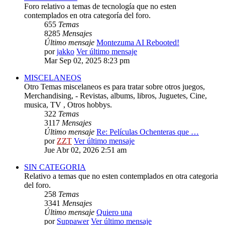
Foro relativo a temas de tecnología que no esten
contemplados en otra categoría del foro.
655
Temas
8285
Mensajes
Último mensaje
Montezuma AI Rebooted!
por
jakko
Ver último mensaje
Mar Sep 02, 2025 8:23 pm
MISCELANEOS
Otro Temas miscelaneos es para tratar sobre otros juegos,
Merchandising, - Revistas, albums, libros, Juguetes, Cine,
musica, TV , Otros hobbys.
322
Temas
3117
Mensajes
Último mensaje
Re: Películas Ochenteras que …
por
ZZT
Ver último mensaje
Jue Abr 02, 2026 2:51 am
SIN CATEGORIA
Relativo a temas que no esten contemplados en otra categoria
del foro.
258
Temas
3341
Mensajes
Último mensaje
Quiero una
por
Suppawer
Ver último mensaje