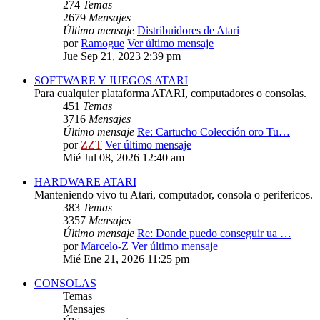
274
Temas
2679
Mensajes
Último mensaje
Distribuidores de Atari
por
Ramogue
Ver último mensaje
Jue Sep 21, 2023 2:39 pm
SOFTWARE Y JUEGOS ATARI
Para cualquier plataforma ATARI, computadores o consolas.
451
Temas
3716
Mensajes
Último mensaje
Re: Cartucho Colección oro Tu…
por
ZZT
Ver último mensaje
Mié Jul 08, 2026 12:40 am
HARDWARE ATARI
Manteniendo vivo tu Atari, computador, consola o perifericos.
383
Temas
3357
Mensajes
Último mensaje
Re: Donde puedo conseguir ua …
por
Marcelo-Z
Ver último mensaje
Mié Ene 21, 2026 11:25 pm
CONSOLAS
Temas
Mensajes