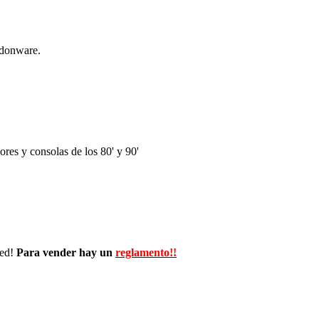
ndonware.
res y consolas de los 80' y 90'
wed!
Para vender hay un
reglamento!!