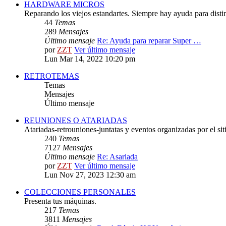
HARDWARE MICROS
Reparando los viejos estandartes. Siempre hay ayuda para distint
44
Temas
289
Mensajes
Último mensaje
Re: Ayuda para reparar Super …
por
ZZT
Ver último mensaje
Lun Mar 14, 2022 10:20 pm
RETROTEMAS
Temas
Mensajes
Último mensaje
REUNIONES O ATARIADAS
Atariadas-retrouniones-juntatas y eventos organizadas por el sit
240
Temas
7127
Mensajes
Último mensaje
Re: Asariada
por
ZZT
Ver último mensaje
Lun Nov 27, 2023 12:30 am
COLECCIONES PERSONALES
Presenta tus máquinas.
217
Temas
3811
Mensajes