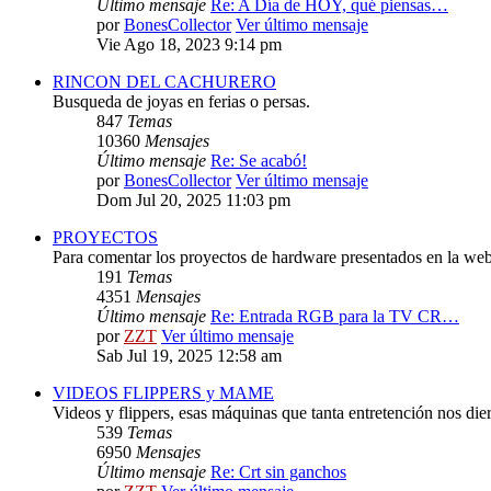
Último mensaje
Re: A Día de HOY, qué piensas…
por
BonesCollector
Ver último mensaje
Vie Ago 18, 2023 9:14 pm
RINCON DEL CACHURERO
Busqueda de joyas en ferias o persas.
847
Temas
10360
Mensajes
Último mensaje
Re: Se acabó!
por
BonesCollector
Ver último mensaje
Dom Jul 20, 2025 11:03 pm
PROYECTOS
Para comentar los proyectos de hardware presentados en la web
191
Temas
4351
Mensajes
Último mensaje
Re: Entrada RGB para la TV CR…
por
ZZT
Ver último mensaje
Sab Jul 19, 2025 12:58 am
VIDEOS FLIPPERS y MAME
Videos y flippers, esas máquinas que tanta entretención nos die
539
Temas
6950
Mensajes
Último mensaje
Re: Crt sin ganchos