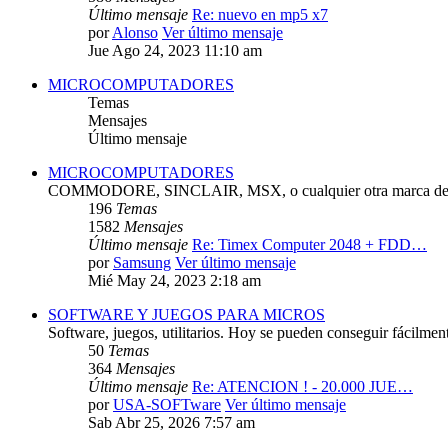
Último mensaje
Re: nuevo en mp5 x7
por
Alonso
Ver último mensaje
Jue Ago 24, 2023 11:10 am
MICROCOMPUTADORES
Temas
Mensajes
Último mensaje
MICROCOMPUTADORES
COMMODORE, SINCLAIR, MSX, o cualquier otra marca de 
196
Temas
1582
Mensajes
Último mensaje
Re: Timex Computer 2048 + FDD…
por
Samsung
Ver último mensaje
Mié May 24, 2023 2:18 am
SOFTWARE Y JUEGOS PARA MICROS
Software, juegos, utilitarios. Hoy se pueden conseguir fácilmen
50
Temas
364
Mensajes
Último mensaje
Re: ATENCION ! - 20.000 JUE…
por
USA-SOFTware
Ver último mensaje
Sab Abr 25, 2026 7:57 am