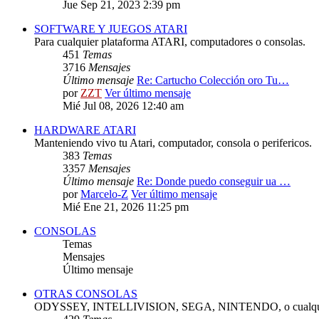
Jue Sep 21, 2023 2:39 pm
SOFTWARE Y JUEGOS ATARI
Para cualquier plataforma ATARI, computadores o consolas.
451
Temas
3716
Mensajes
Último mensaje
Re: Cartucho Colección oro Tu…
por
ZZT
Ver último mensaje
Mié Jul 08, 2026 12:40 am
HARDWARE ATARI
Manteniendo vivo tu Atari, computador, consola o perifericos.
383
Temas
3357
Mensajes
Último mensaje
Re: Donde puedo conseguir ua …
por
Marcelo-Z
Ver último mensaje
Mié Ene 21, 2026 11:25 pm
CONSOLAS
Temas
Mensajes
Último mensaje
OTRAS CONSOLAS
ODYSSEY, INTELLIVISION, SEGA, NINTENDO, o cualquie