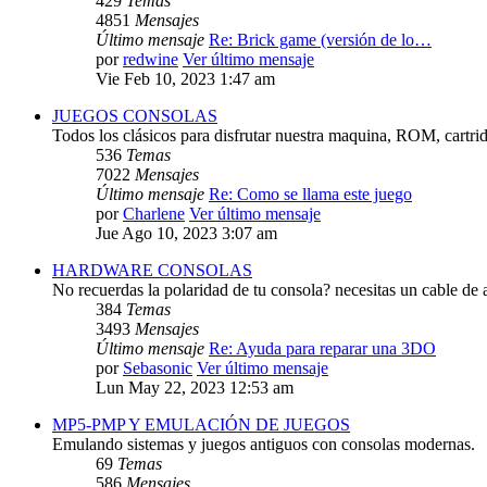
429
Temas
4851
Mensajes
Último mensaje
Re: Brick game (versión de lo…
por
redwine
Ver último mensaje
Vie Feb 10, 2023 1:47 am
JUEGOS CONSOLAS
Todos los clásicos para disfrutar nuestra maquina, ROM, cartri
536
Temas
7022
Mensajes
Último mensaje
Re: Como se llama este juego
por
Charlene
Ver último mensaje
Jue Ago 10, 2023 3:07 am
HARDWARE CONSOLAS
No recuerdas la polaridad de tu consola? necesitas un cable de 
384
Temas
3493
Mensajes
Último mensaje
Re: Ayuda para reparar una 3DO
por
Sebasonic
Ver último mensaje
Lun May 22, 2023 12:53 am
MP5-PMP Y EMULACIÓN DE JUEGOS
Emulando sistemas y juegos antiguos con consolas modernas.
69
Temas
586
Mensajes