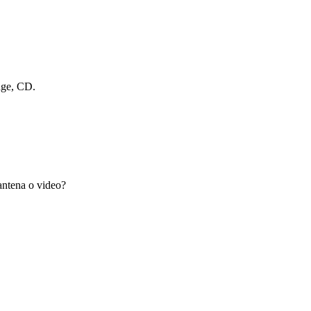
dge, CD.
antena o video?