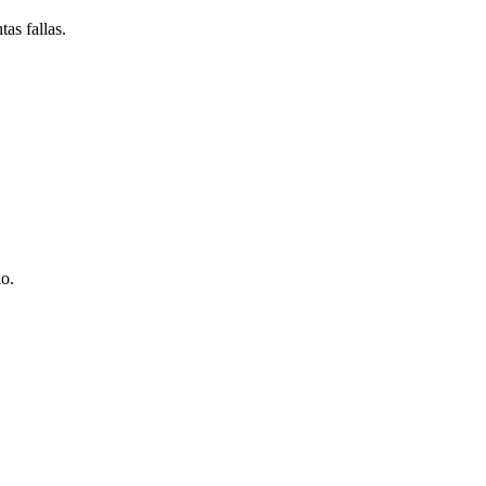
as fallas.
io.