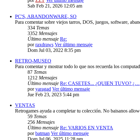
por
ZZT
Ver último mensaje
Sab Feb 21, 2026 12:05 am
PC'S, ABANDONWARE, SO
Para comentar sobre viejos tarros, DOS, juegos, software, aba
334
Temas
3352
Mensajes
Último mensaje
Re:
por
raxdraws
Ver último mensaje
Dom Jul 03, 2022 8:35 pm
RETRO-MUSEO
Para comentar y mostrar todo lo que nos recuerda los computado
87
Temas
1212
Mensajes
Último mensaje
Re: CASETES... ¿QUIEN TUVO? ¿…
por
yaragad
Ver último mensaje
Jue Feb 23, 2023 5:44 pm
VENTAS
Retrogames ayuda a completar tu colección. No baisanos allo
59
Temas
256
Mensajes
Último mensaje
Re: VARIOS EN VENTA
por
batman
Ver último mensaje
Dom Jul 06, 2025 11:28 pm