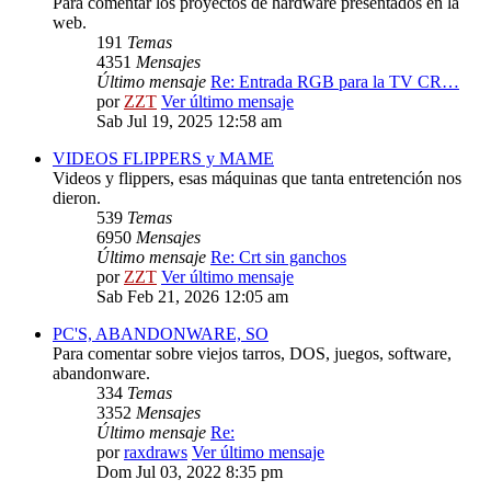
Para comentar los proyectos de hardware presentados en la
web.
191
Temas
4351
Mensajes
Último mensaje
Re: Entrada RGB para la TV CR…
por
ZZT
Ver último mensaje
Sab Jul 19, 2025 12:58 am
VIDEOS FLIPPERS y MAME
Videos y flippers, esas máquinas que tanta entretención nos
dieron.
539
Temas
6950
Mensajes
Último mensaje
Re: Crt sin ganchos
por
ZZT
Ver último mensaje
Sab Feb 21, 2026 12:05 am
PC'S, ABANDONWARE, SO
Para comentar sobre viejos tarros, DOS, juegos, software,
abandonware.
334
Temas
3352
Mensajes
Último mensaje
Re:
por
raxdraws
Ver último mensaje
Dom Jul 03, 2022 8:35 pm