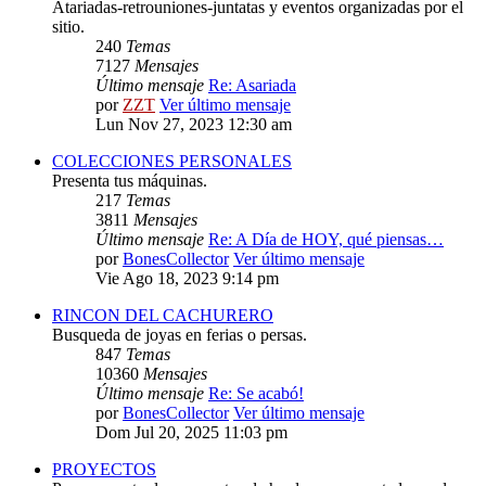
Atariadas-retrouniones-juntatas y eventos organizadas por el
sitio.
240
Temas
7127
Mensajes
Último mensaje
Re: Asariada
por
ZZT
Ver último mensaje
Lun Nov 27, 2023 12:30 am
COLECCIONES PERSONALES
Presenta tus máquinas.
217
Temas
3811
Mensajes
Último mensaje
Re: A Día de HOY, qué piensas…
por
BonesCollector
Ver último mensaje
Vie Ago 18, 2023 9:14 pm
RINCON DEL CACHURERO
Busqueda de joyas en ferias o persas.
847
Temas
10360
Mensajes
Último mensaje
Re: Se acabó!
por
BonesCollector
Ver último mensaje
Dom Jul 20, 2025 11:03 pm
PROYECTOS