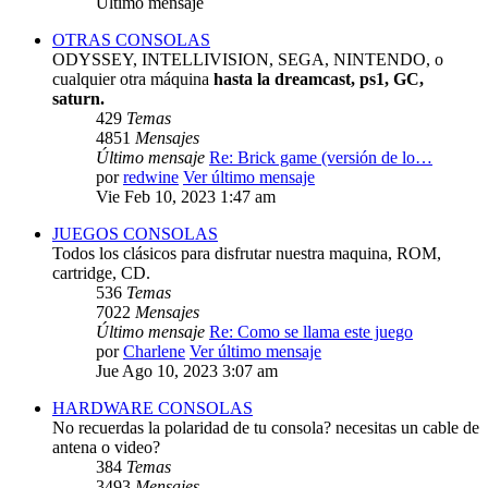
Último mensaje
OTRAS CONSOLAS
ODYSSEY, INTELLIVISION, SEGA, NINTENDO, o
cualquier otra máquina
hasta la dreamcast, ps1, GC,
saturn.
429
Temas
4851
Mensajes
Último mensaje
Re: Brick game (versión de lo…
por
redwine
Ver último mensaje
Vie Feb 10, 2023 1:47 am
JUEGOS CONSOLAS
Todos los clásicos para disfrutar nuestra maquina, ROM,
cartridge, CD.
536
Temas
7022
Mensajes
Último mensaje
Re: Como se llama este juego
por
Charlene
Ver último mensaje
Jue Ago 10, 2023 3:07 am
HARDWARE CONSOLAS
No recuerdas la polaridad de tu consola? necesitas un cable de
antena o video?
384
Temas
3493
Mensajes