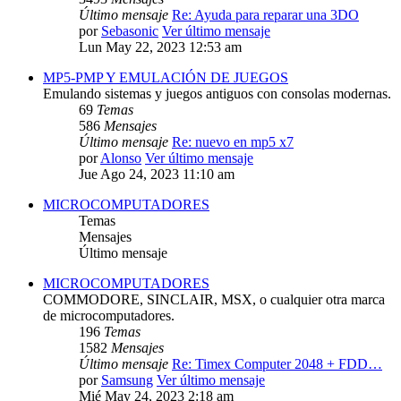
Último mensaje
Re: Ayuda para reparar una 3DO
por
Sebasonic
Ver último mensaje
Lun May 22, 2023 12:53 am
MP5-PMP Y EMULACIÓN DE JUEGOS
Emulando sistemas y juegos antiguos con consolas modernas.
69
Temas
586
Mensajes
Último mensaje
Re: nuevo en mp5 x7
por
Alonso
Ver último mensaje
Jue Ago 24, 2023 11:10 am
MICROCOMPUTADORES
Temas
Mensajes
Último mensaje
MICROCOMPUTADORES
COMMODORE, SINCLAIR, MSX, o cualquier otra marca
de microcomputadores.
196
Temas
1582
Mensajes
Último mensaje
Re: Timex Computer 2048 + FDD…
por
Samsung
Ver último mensaje
Mié May 24, 2023 2:18 am