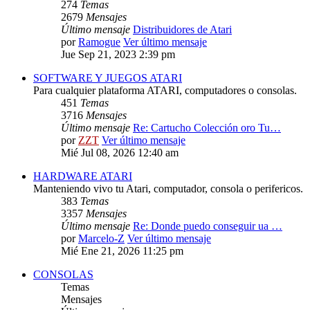
274
Temas
2679
Mensajes
Último mensaje
Distribuidores de Atari
por
Ramogue
Ver último mensaje
Jue Sep 21, 2023 2:39 pm
SOFTWARE Y JUEGOS ATARI
Para cualquier plataforma ATARI, computadores o consolas.
451
Temas
3716
Mensajes
Último mensaje
Re: Cartucho Colección oro Tu…
por
ZZT
Ver último mensaje
Mié Jul 08, 2026 12:40 am
HARDWARE ATARI
Manteniendo vivo tu Atari, computador, consola o perifericos.
383
Temas
3357
Mensajes
Último mensaje
Re: Donde puedo conseguir ua …
por
Marcelo-Z
Ver último mensaje
Mié Ene 21, 2026 11:25 pm
CONSOLAS
Temas
Mensajes