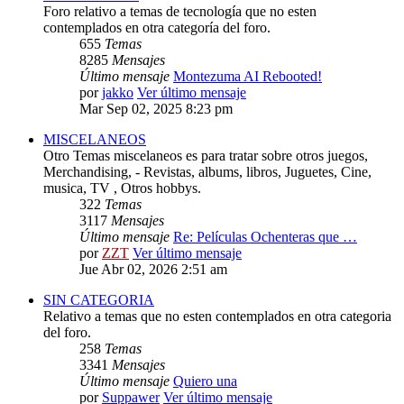
Foro relativo a temas de tecnología que no esten
contemplados en otra categoría del foro.
655
Temas
8285
Mensajes
Último mensaje
Montezuma AI Rebooted!
por
jakko
Ver último mensaje
Mar Sep 02, 2025 8:23 pm
MISCELANEOS
Otro Temas miscelaneos es para tratar sobre otros juegos,
Merchandising, - Revistas, albums, libros, Juguetes, Cine,
musica, TV , Otros hobbys.
322
Temas
3117
Mensajes
Último mensaje
Re: Películas Ochenteras que …
por
ZZT
Ver último mensaje
Jue Abr 02, 2026 2:51 am
SIN CATEGORIA
Relativo a temas que no esten contemplados en otra categoria
del foro.
258
Temas
3341
Mensajes
Último mensaje
Quiero una
por
Suppawer
Ver último mensaje