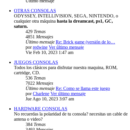
Último mensaje
OTRAS CONSOLAS
ODYSSEY, INTELLIVISION, SEGA, NINTENDO, o
cualquier otra máquina
hasta la dreamcast, ps1, GC,
saturn.
429
Temas
4851
Mensajes
Último mensaje
Re: Brick game (versión de lo…
por
redwine
Ver último mensaje
Vie Feb 10, 2023 1:47 am
JUEGOS CONSOLAS
Todos los clásicos para disfrutar nuestra maquina, ROM,
cartridge, CD.
536
Temas
7022
Mensajes
Último mensaje
Re: Como se llama este juego
por
Charlene
Ver último mensaje
Jue Ago 10, 2023 3:07 am
HARDWARE CONSOLAS
No recuerdas la polaridad de tu consola? necesitas un cable de
antena o video?
384
Temas
3493
Mensajes