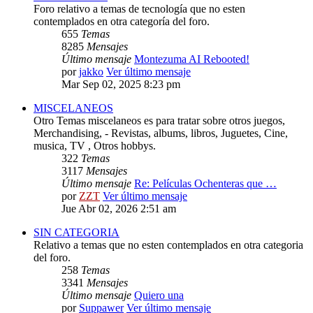
Foro relativo a temas de tecnología que no esten
contemplados en otra categoría del foro.
655
Temas
8285
Mensajes
Último mensaje
Montezuma AI Rebooted!
por
jakko
Ver último mensaje
Mar Sep 02, 2025 8:23 pm
MISCELANEOS
Otro Temas miscelaneos es para tratar sobre otros juegos,
Merchandising, - Revistas, albums, libros, Juguetes, Cine,
musica, TV , Otros hobbys.
322
Temas
3117
Mensajes
Último mensaje
Re: Películas Ochenteras que …
por
ZZT
Ver último mensaje
Jue Abr 02, 2026 2:51 am
SIN CATEGORIA
Relativo a temas que no esten contemplados en otra categoria
del foro.
258
Temas
3341
Mensajes
Último mensaje
Quiero una
por
Suppawer
Ver último mensaje