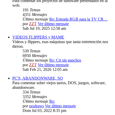
Para comentar los proyectos de hardware presentados en la
web.
191
Temas
4351
Mensajes
Último mensaje
Re: Entrada RGB para la TV CR…
por
ZZT
Ver último mensaje
Sab Jul 19, 2025 12:58 am
VIDEOS FLIPPERS y MAME
Videos y flippers, esas máquinas que tanta entretención nos
dieron.
539
Temas
6950
Mensajes
Último mensaje
Re: Crt sin ganchos
por
ZZT
Ver último mensaje
Sab Feb 21, 2026 12:05 am
PC'S, ABANDONWARE, SO
Para comentar sobre viejos tarros, DOS, juegos, software,
abandonware.
334
Temas
3352
Mensajes
Último mensaje
Re:
por
raxdraws
Ver último mensaje
Dom Jul 03, 2022 8:35 pm