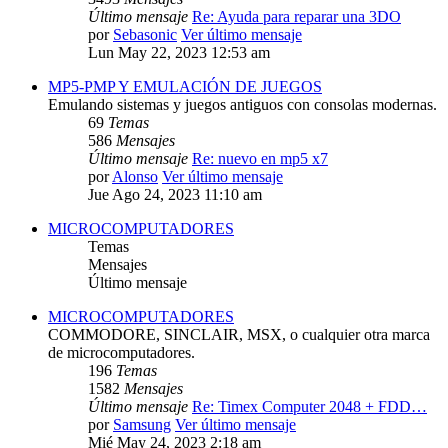
Último mensaje
Re: Ayuda para reparar una 3DO
por
Sebasonic
Ver último mensaje
Lun May 22, 2023 12:53 am
MP5-PMP Y EMULACIÓN DE JUEGOS
Emulando sistemas y juegos antiguos con consolas modernas.
69
Temas
586
Mensajes
Último mensaje
Re: nuevo en mp5 x7
por
Alonso
Ver último mensaje
Jue Ago 24, 2023 11:10 am
MICROCOMPUTADORES
Temas
Mensajes
Último mensaje
MICROCOMPUTADORES
COMMODORE, SINCLAIR, MSX, o cualquier otra marca
de microcomputadores.
196
Temas
1582
Mensajes
Último mensaje
Re: Timex Computer 2048 + FDD…
por
Samsung
Ver último mensaje
Mié May 24, 2023 2:18 am