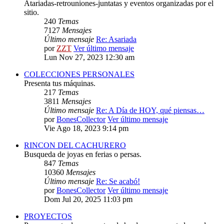
Atariadas-retrouniones-juntatas y eventos organizadas por el
sitio.
240
Temas
7127
Mensajes
Último mensaje
Re: Asariada
por
ZZT
Ver último mensaje
Lun Nov 27, 2023 12:30 am
COLECCIONES PERSONALES
Presenta tus máquinas.
217
Temas
3811
Mensajes
Último mensaje
Re: A Día de HOY, qué piensas…
por
BonesCollector
Ver último mensaje
Vie Ago 18, 2023 9:14 pm
RINCON DEL CACHURERO
Busqueda de joyas en ferias o persas.
847
Temas
10360
Mensajes
Último mensaje
Re: Se acabó!
por
BonesCollector
Ver último mensaje
Dom Jul 20, 2025 11:03 pm
PROYECTOS