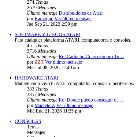
274
Temas
2679
Mensajes
Último mensaje
Distribuidores de Atari
por
Ramogue
Ver último mensaje
Jue Sep 21, 2023 2:39 pm
SOFTWARE Y JUEGOS ATARI
Para cualquier plataforma ATARI, computadores o consolas.
451
Temas
3716
Mensajes
Último mensaje
Re: Cartucho Colección oro Tu…
por
ZZT
Ver último mensaje
Mié Jul 08, 2026 12:40 am
HARDWARE ATARI
Manteniendo vivo tu Atari, computador, consola o perifericos.
383
Temas
3357
Mensajes
Último mensaje
Re: Donde puedo conseguir ua …
por
Marcelo-Z
Ver último mensaje
Mié Ene 21, 2026 11:25 pm
CONSOLAS
Temas
Mensajes