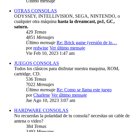
Último mensaje
OTRAS CONSOLAS
ODYSSEY, INTELLIVISION, SEGA, NINTENDO, o
cualquier otra máquina
hasta la dreamcast, ps1, GC,
saturn.
429
Temas
4851
Mensajes
Último mensaje
Re: Brick game (versión de lo…
por
redwine
Ver último mensaje
Vie Feb 10, 2023 1:47 am
JUEGOS CONSOLAS
Todos los clásicos para disfrutar nuestra maquina, ROM,
cartridge, CD.
536
Temas
7022
Mensajes
Último mensaje
Re: Como se llama este juego
por
Charlene
Ver último mensaje
Jue Ago 10, 2023 3:07 am
HARDWARE CONSOLAS
No recuerdas la polaridad de tu consola? necesitas un cable de
antena o video?
384
Temas
3493
Mensajes