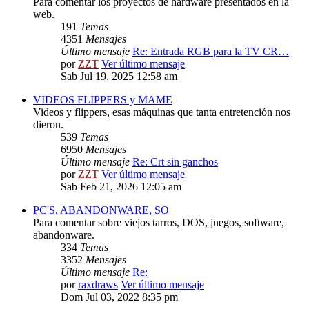
Para comentar los proyectos de hardware presentados en la
web.
191
Temas
4351
Mensajes
Último mensaje
Re: Entrada RGB para la TV CR…
por
ZZT
Ver último mensaje
Sab Jul 19, 2025 12:58 am
VIDEOS FLIPPERS y MAME
Videos y flippers, esas máquinas que tanta entretención nos
dieron.
539
Temas
6950
Mensajes
Último mensaje
Re: Crt sin ganchos
por
ZZT
Ver último mensaje
Sab Feb 21, 2026 12:05 am
PC'S, ABANDONWARE, SO
Para comentar sobre viejos tarros, DOS, juegos, software,
abandonware.
334
Temas
3352
Mensajes
Último mensaje
Re:
por
raxdraws
Ver último mensaje
Dom Jul 03, 2022 8:35 pm