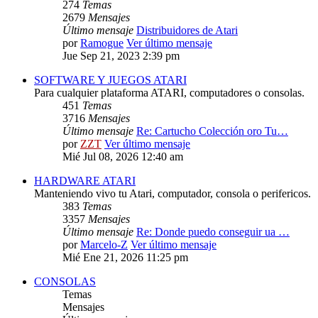
274
Temas
2679
Mensajes
Último mensaje
Distribuidores de Atari
por
Ramogue
Ver último mensaje
Jue Sep 21, 2023 2:39 pm
SOFTWARE Y JUEGOS ATARI
Para cualquier plataforma ATARI, computadores o consolas.
451
Temas
3716
Mensajes
Último mensaje
Re: Cartucho Colección oro Tu…
por
ZZT
Ver último mensaje
Mié Jul 08, 2026 12:40 am
HARDWARE ATARI
Manteniendo vivo tu Atari, computador, consola o perifericos.
383
Temas
3357
Mensajes
Último mensaje
Re: Donde puedo conseguir ua …
por
Marcelo-Z
Ver último mensaje
Mié Ene 21, 2026 11:25 pm
CONSOLAS
Temas
Mensajes