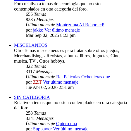
Foro relativo a temas de tecnología que no esten
contemplados en otra categoría del foro.
655
Temas
8285
Mensajes
Último mensaje
Montezuma AI Rebooted!
por
jakko
Ver último mensaje
Mar Sep 02, 2025 8:23 pm
MISCELANEOS
Otro Temas miscelaneos es para tratar sobre otros juegos,
Merchandising, - Revistas, albums, libros, Juguetes, Cine,
musica, TV , Otros hobbys.
322
Temas
3117
Mensajes
Último mensaje
Re: Películas Ochenteras que …
por
ZZT
Ver último mensaje
Jue Abr 02, 2026 2:51 am
SIN CATEGORIA
Relativo a temas que no esten contemplados en otra categoria
del foro.
258
Temas
3341
Mensajes
Último mensaje
Quiero una
por
Suppawer
Ver último mensaje