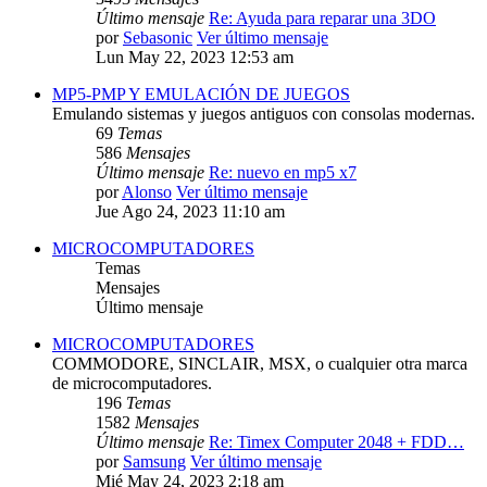
Último mensaje
Re: Ayuda para reparar una 3DO
por
Sebasonic
Ver último mensaje
Lun May 22, 2023 12:53 am
MP5-PMP Y EMULACIÓN DE JUEGOS
Emulando sistemas y juegos antiguos con consolas modernas.
69
Temas
586
Mensajes
Último mensaje
Re: nuevo en mp5 x7
por
Alonso
Ver último mensaje
Jue Ago 24, 2023 11:10 am
MICROCOMPUTADORES
Temas
Mensajes
Último mensaje
MICROCOMPUTADORES
COMMODORE, SINCLAIR, MSX, o cualquier otra marca
de microcomputadores.
196
Temas
1582
Mensajes
Último mensaje
Re: Timex Computer 2048 + FDD…
por
Samsung
Ver último mensaje
Mié May 24, 2023 2:18 am