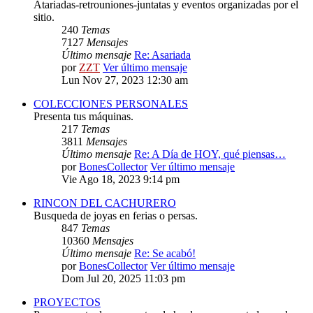
Atariadas-retrouniones-juntatas y eventos organizadas por el
sitio.
240
Temas
7127
Mensajes
Último mensaje
Re: Asariada
por
ZZT
Ver último mensaje
Lun Nov 27, 2023 12:30 am
COLECCIONES PERSONALES
Presenta tus máquinas.
217
Temas
3811
Mensajes
Último mensaje
Re: A Día de HOY, qué piensas…
por
BonesCollector
Ver último mensaje
Vie Ago 18, 2023 9:14 pm
RINCON DEL CACHURERO
Busqueda de joyas en ferias o persas.
847
Temas
10360
Mensajes
Último mensaje
Re: Se acabó!
por
BonesCollector
Ver último mensaje
Dom Jul 20, 2025 11:03 pm
PROYECTOS