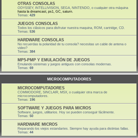
OTRAS CONSOLAS
ODYSSEY, INTELLIVISION, SEGA, NINTENDO, o cualquier otra máquina
hasta la dreamcast, ps1, GC, saturn.
Temas:
429
JUEGOS CONSOLAS
Todos los clásicos para disfrutar nuestra maquina, ROM, cartridge, CD.
Temas:
536
HARDWARE CONSOLAS
No recuerdas la polaridad de tu consola? necesitas un cable de antena o
video?
Temas:
384
MP5-PMP Y EMULACIÓN DE JUEGOS
Emulando sistemas y juegos antiguos con consolas modernas.
Temas:
69
MICROCOMPUTADORES
MICROCOMPUTADORES
COMMODORE, SINCLAIR, MSX, o cualquier otra marca de
microcomputadores.
Temas:
196
SOFTWARE Y JUEGOS PARA MICROS
Software, juegos, utilitarios. Hoy se pueden conseguir fácilmente.
Temas:
50
HARDWARE MICROS
Reparando los viejos estandartes. Siempre hay ayuda para distintas fallas.
Temas:
44