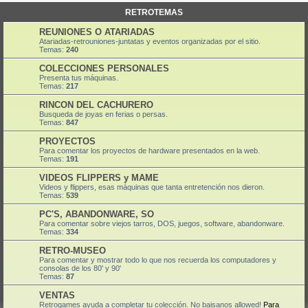
RETROTEMAS
REUNIONES O ATARIADAS
Atariadas-retrouniones-juntatas y eventos organizadas por el sitio.
Temas:
240
COLECCIONES PERSONALES
Presenta tus máquinas.
Temas:
217
RINCON DEL CACHURERO
Busqueda de joyas en ferias o persas.
Temas:
847
PROYECTOS
Para comentar los proyectos de hardware presentados en la web.
Temas:
191
VIDEOS FLIPPERS y MAME
Videos y flippers, esas máquinas que tanta entretención nos dieron.
Temas:
539
PC'S, ABANDONWARE, SO
Para comentar sobre viejos tarros, DOS, juegos, software, abandonware.
Temas:
334
RETRO-MUSEO
Para comentar y mostrar todo lo que nos recuerda los computadores y
consolas de los 80' y 90'
Temas:
87
VENTAS
Retrogames ayuda a completar tu colección. No baisanos allowed!
Para