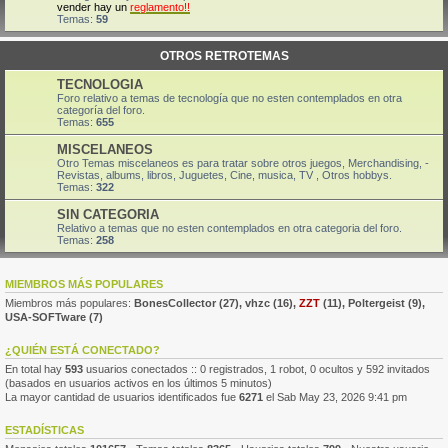
vender hay un
reglamento!!
Temas:
59
OTROS RETROTEMAS
TECNOLOGIA
Foro relativo a temas de tecnología que no esten contemplados en otra
categoría del foro.
Temas:
655
MISCELANEOS
Otro Temas miscelaneos es para tratar sobre otros juegos, Merchandising, -
Revistas, albums, libros, Juguetes, Cine, musica, TV , Otros hobbys.
Temas:
322
SIN CATEGORIA
Relativo a temas que no esten contemplados en otra categoria del foro.
Temas:
258
MIEMBROS MÁS POPULARES
Miembros más populares:
BonesCollector
(27),
vhzc
(16),
ZZT
(11),
Poltergeist
(9),
USA-SOFTware
(7)
¿QUIÉN ESTÁ CONECTADO?
En total hay
593
usuarios conectados :: 0 registrados, 1 robot, 0 ocultos y 592 invitados
(basados en usuarios activos en los últimos 5 minutos)
La mayor cantidad de usuarios identificados fue
6271
el Sab May 23, 2026 9:41 pm
ESTADÍSTICAS