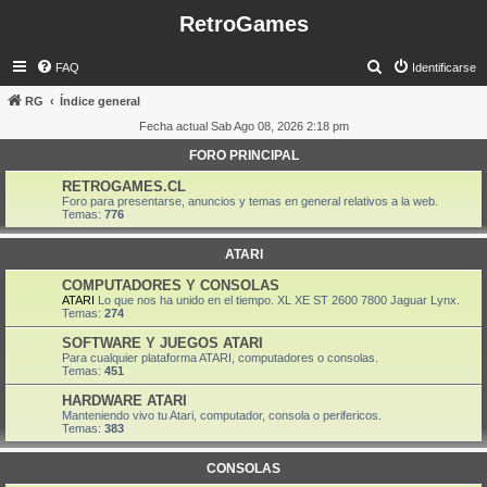
RetroGames
B
FAQ
Identificarse
u
RG
Índice general
s
Fecha actual Sab Ago 08, 2026 2:18 pm
c
FORO PRINCIPAL
a
RETROGAMES.CL
r
Foro para presentarse, anuncios y temas en general relativos a la web.
Temas:
776
ATARI
COMPUTADORES Y CONSOLAS
ATARI
Lo que nos ha unido en el tiempo. XL XE ST 2600 7800 Jaguar Lynx.
Temas:
274
SOFTWARE Y JUEGOS ATARI
Para cualquier plataforma ATARI, computadores o consolas.
Temas:
451
HARDWARE ATARI
Manteniendo vivo tu Atari, computador, consola o perifericos.
Temas:
383
CONSOLAS