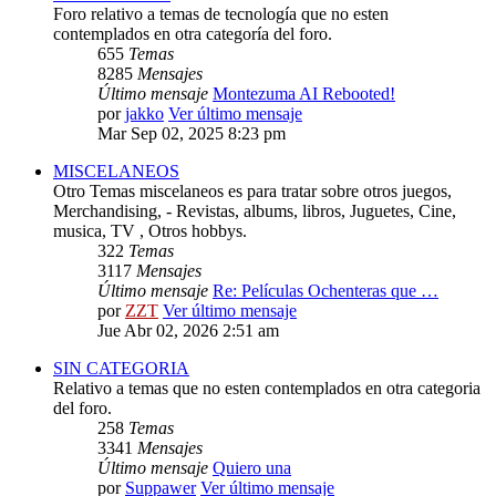
Foro relativo a temas de tecnología que no esten
contemplados en otra categoría del foro.
655
Temas
8285
Mensajes
Último mensaje
Montezuma AI Rebooted!
por
jakko
Ver último mensaje
Mar Sep 02, 2025 8:23 pm
MISCELANEOS
Otro Temas miscelaneos es para tratar sobre otros juegos,
Merchandising, - Revistas, albums, libros, Juguetes, Cine,
musica, TV , Otros hobbys.
322
Temas
3117
Mensajes
Último mensaje
Re: Películas Ochenteras que …
por
ZZT
Ver último mensaje
Jue Abr 02, 2026 2:51 am
SIN CATEGORIA
Relativo a temas que no esten contemplados en otra categoria
del foro.
258
Temas
3341
Mensajes
Último mensaje
Quiero una
por
Suppawer
Ver último mensaje