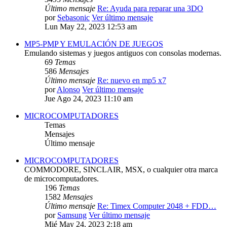
Último mensaje
Re: Ayuda para reparar una 3DO
por
Sebasonic
Ver último mensaje
Lun May 22, 2023 12:53 am
MP5-PMP Y EMULACIÓN DE JUEGOS
Emulando sistemas y juegos antiguos con consolas modernas.
69
Temas
586
Mensajes
Último mensaje
Re: nuevo en mp5 x7
por
Alonso
Ver último mensaje
Jue Ago 24, 2023 11:10 am
MICROCOMPUTADORES
Temas
Mensajes
Último mensaje
MICROCOMPUTADORES
COMMODORE, SINCLAIR, MSX, o cualquier otra marca
de microcomputadores.
196
Temas
1582
Mensajes
Último mensaje
Re: Timex Computer 2048 + FDD…
por
Samsung
Ver último mensaje
Mié May 24, 2023 2:18 am