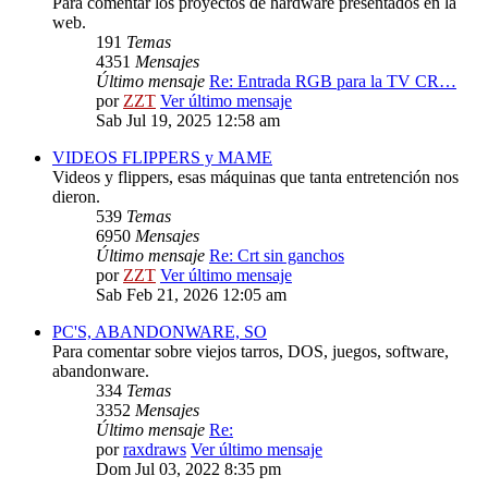
Para comentar los proyectos de hardware presentados en la
web.
191
Temas
4351
Mensajes
Último mensaje
Re: Entrada RGB para la TV CR…
por
ZZT
Ver último mensaje
Sab Jul 19, 2025 12:58 am
VIDEOS FLIPPERS y MAME
Videos y flippers, esas máquinas que tanta entretención nos
dieron.
539
Temas
6950
Mensajes
Último mensaje
Re: Crt sin ganchos
por
ZZT
Ver último mensaje
Sab Feb 21, 2026 12:05 am
PC'S, ABANDONWARE, SO
Para comentar sobre viejos tarros, DOS, juegos, software,
abandonware.
334
Temas
3352
Mensajes
Último mensaje
Re:
por
raxdraws
Ver último mensaje
Dom Jul 03, 2022 8:35 pm