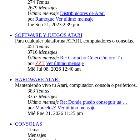
274
Temas
2679
Mensajes
Último mensaje
Distribuidores de Atari
por
Ramogue
Ver último mensaje
Jue Sep 21, 2023 2:39 pm
SOFTWARE Y JUEGOS ATARI
Para cualquier plataforma ATARI, computadores o consolas.
451
Temas
3716
Mensajes
Último mensaje
Re: Cartucho Colección oro Tu…
por
ZZT
Ver último mensaje
Mié Jul 08, 2026 12:40 am
HARDWARE ATARI
Manteniendo vivo tu Atari, computador, consola o perifericos.
383
Temas
3357
Mensajes
Último mensaje
Re: Donde puedo conseguir ua …
por
Marcelo-Z
Ver último mensaje
Mié Ene 21, 2026 11:25 pm
CONSOLAS
Temas
Mensajes