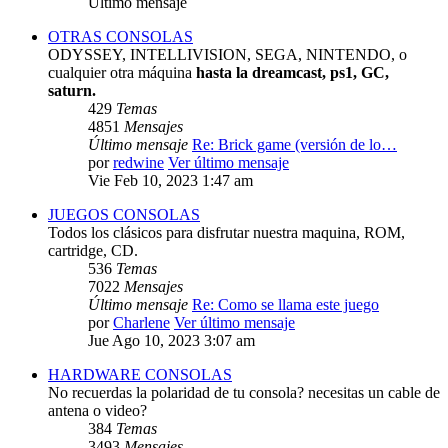
Último mensaje
OTRAS CONSOLAS
ODYSSEY, INTELLIVISION, SEGA, NINTENDO, o
cualquier otra máquina
hasta la dreamcast, ps1, GC,
saturn.
429
Temas
4851
Mensajes
Último mensaje
Re: Brick game (versión de lo…
por
redwine
Ver último mensaje
Vie Feb 10, 2023 1:47 am
JUEGOS CONSOLAS
Todos los clásicos para disfrutar nuestra maquina, ROM,
cartridge, CD.
536
Temas
7022
Mensajes
Último mensaje
Re: Como se llama este juego
por
Charlene
Ver último mensaje
Jue Ago 10, 2023 3:07 am
HARDWARE CONSOLAS
No recuerdas la polaridad de tu consola? necesitas un cable de
antena o video?
384
Temas
3493
Mensajes