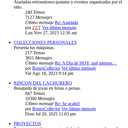
Atariadas-retrouniones-juntatas y eventos organizadas por el
sitio.
240
Temas
7127
Mensajes
Último mensaje
Re: Asariada
por
ZZT
Ver último mensaje
Lun Nov 27, 2023 12:30 am
COLECCIONES PERSONALES
Presenta tus máquinas.
217
Temas
3811
Mensajes
Último mensaje
Re: A Día de HOY, qué piensas…
por
BonesCollector
Ver último mensaje
Vie Ago 18, 2023 9:14 pm
RINCON DEL CACHURERO
Busqueda de joyas en ferias o persas.
847
Temas
10360
Mensajes
Último mensaje
Re: Se acabó!
por
BonesCollector
Ver último mensaje
Dom Jul 20, 2025 11:03 pm
PROYECTOS