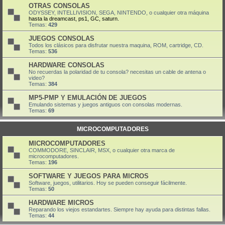
OTRAS CONSOLAS
ODYSSEY, INTELLIVISION, SEGA, NINTENDO, o cualquier otra máquina
hasta la dreamcast, ps1, GC, saturn.
Temas:
429
JUEGOS CONSOLAS
Todos los clásicos para disfrutar nuestra maquina, ROM, cartridge, CD.
Temas:
536
HARDWARE CONSOLAS
No recuerdas la polaridad de tu consola? necesitas un cable de antena o
video?
Temas:
384
MP5-PMP Y EMULACIÓN DE JUEGOS
Emulando sistemas y juegos antiguos con consolas modernas.
Temas:
69
MICROCOMPUTADORES
MICROCOMPUTADORES
COMMODORE, SINCLAIR, MSX, o cualquier otra marca de
microcomputadores.
Temas:
196
SOFTWARE Y JUEGOS PARA MICROS
Software, juegos, utilitarios. Hoy se pueden conseguir fácilmente.
Temas:
50
HARDWARE MICROS
Reparando los viejos estandartes. Siempre hay ayuda para distintas fallas.
Temas:
44