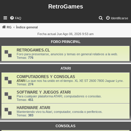
RetroGames
B
FAQ
Identificarse
u
RG
Índice general
s
Fecha actual Jue Ago 06, 2026 9:53 am
c
FORO PRINCIPAL
a
RETROGAMES.CL
r
Foro para presentarse, anuncios y temas en general relativos a la web.
Temas:
776
ATARI
COMPUTADORES Y CONSOLAS
ATARI
Lo que nos ha unido en el tiempo. XL XE ST 2600 7800 Jaguar Lynx.
Temas:
274
SOFTWARE Y JUEGOS ATARI
Para cualquier plataforma ATARI, computadores o consolas.
Temas:
451
HARDWARE ATARI
Manteniendo vivo tu Atari, computador, consola o perifericos.
Temas:
383
CONSOLAS