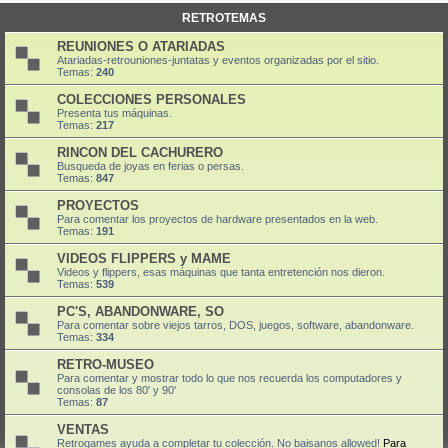
RETROTEMAS
REUNIONES O ATARIADAS
Atariadas-retrouniones-juntatas y eventos organizadas por el sitio.
Temas:
240
COLECCIONES PERSONALES
Presenta tus máquinas.
Temas:
217
RINCON DEL CACHURERO
Busqueda de joyas en ferias o persas.
Temas:
847
PROYECTOS
Para comentar los proyectos de hardware presentados en la web.
Temas:
191
VIDEOS FLIPPERS y MAME
Videos y flippers, esas máquinas que tanta entretención nos dieron.
Temas:
539
PC'S, ABANDONWARE, SO
Para comentar sobre viejos tarros, DOS, juegos, software, abandonware.
Temas:
334
RETRO-MUSEO
Para comentar y mostrar todo lo que nos recuerda los computadores y
consolas de los 80' y 90'
Temas:
87
VENTAS
Retrogames ayuda a completar tu colección. No baisanos allowed!
Para