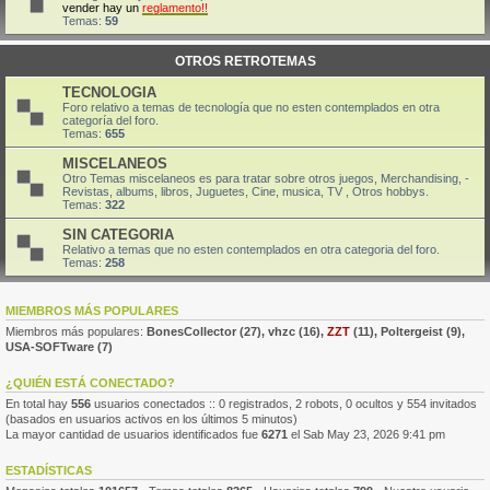
vender hay un
reglamento!!
Temas:
59
OTROS RETROTEMAS
TECNOLOGIA
Foro relativo a temas de tecnología que no esten contemplados en otra
categoría del foro.
Temas:
655
MISCELANEOS
Otro Temas miscelaneos es para tratar sobre otros juegos, Merchandising, -
Revistas, albums, libros, Juguetes, Cine, musica, TV , Otros hobbys.
Temas:
322
SIN CATEGORIA
Relativo a temas que no esten contemplados en otra categoria del foro.
Temas:
258
MIEMBROS MÁS POPULARES
Miembros más populares:
BonesCollector
(27),
vhzc
(16),
ZZT
(11),
Poltergeist
(9),
USA-SOFTware
(7)
¿QUIÉN ESTÁ CONECTADO?
En total hay
556
usuarios conectados :: 0 registrados, 2 robots, 0 ocultos y 554 invitados
(basados en usuarios activos en los últimos 5 minutos)
La mayor cantidad de usuarios identificados fue
6271
el Sab May 23, 2026 9:41 pm
ESTADÍSTICAS