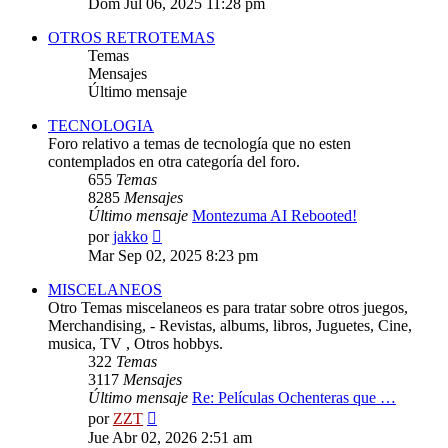
Dom Jul 06, 2025 11:28 pm
mensaje
OTROS RETROTEMAS
Temas
Mensajes
Último mensaje
TECNOLOGIA
Foro relativo a temas de tecnología que no esten
contemplados en otra categoría del foro.
655
Temas
8285
Mensajes
Último mensaje
Montezuma AI Rebooted!
Ver
por
jakko
último
Mar Sep 02, 2025 8:23 pm
mensaje
MISCELANEOS
Otro Temas miscelaneos es para tratar sobre otros juegos,
Merchandising, - Revistas, albums, libros, Juguetes, Cine,
musica, TV , Otros hobbys.
322
Temas
3117
Mensajes
Último mensaje
Re: Películas Ochenteras que …
Ver
por
ZZT
último
Jue Abr 02, 2026 2:51 am