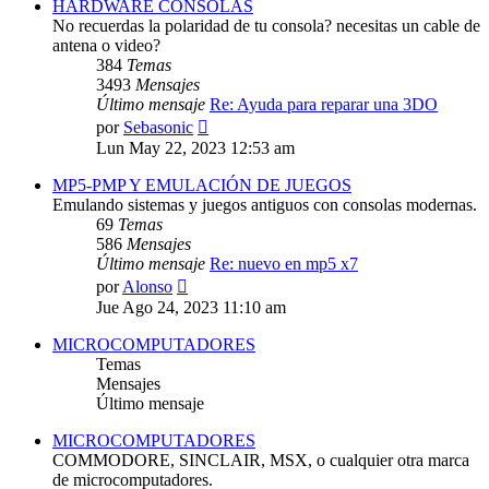
HARDWARE CONSOLAS
No recuerdas la polaridad de tu consola? necesitas un cable de
antena o video?
384
Temas
3493
Mensajes
Último mensaje
Re: Ayuda para reparar una 3DO
Ver
por
Sebasonic
último
Lun May 22, 2023 12:53 am
mensaje
MP5-PMP Y EMULACIÓN DE JUEGOS
Emulando sistemas y juegos antiguos con consolas modernas.
69
Temas
586
Mensajes
Último mensaje
Re: nuevo en mp5 x7
Ver
por
Alonso
último
Jue Ago 24, 2023 11:10 am
mensaje
MICROCOMPUTADORES
Temas
Mensajes
Último mensaje
MICROCOMPUTADORES
COMMODORE, SINCLAIR, MSX, o cualquier otra marca
de microcomputadores.