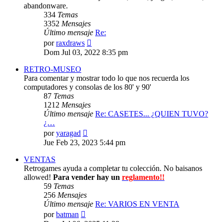
abandonware.
334
Temas
3352
Mensajes
Último mensaje
Re:
Ver
por
raxdraws
último
Dom Jul 03, 2022 8:35 pm
mensaje
RETRO-MUSEO
Para comentar y mostrar todo lo que nos recuerda los
computadores y consolas de los 80' y 90'
87
Temas
1212
Mensajes
Último mensaje
Re: CASETES... ¿QUIEN TUVO?
¿…
Ver
por
yaragad
último
Jue Feb 23, 2023 5:44 pm
mensaje
VENTAS
Retrogames ayuda a completar tu colección. No baisanos
allowed!
Para vender hay un
reglamento!!
59
Temas
256
Mensajes
Último mensaje
Re: VARIOS EN VENTA
Ver
por
batman
último