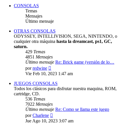
CONSOLAS
Temas
Mensajes
Último mensaje
OTRAS CONSOLAS
ODYSSEY, INTELLIVISION, SEGA, NINTENDO, o
cualquier otra máquina
hasta la dreamcast, ps1, GC,
saturn.
429
Temas
4851
Mensajes
Último mensaje
Re: Brick game (versión de lo…
Ver
por
redwine
último
Vie Feb 10, 2023 1:47 am
mensaje
JUEGOS CONSOLAS
Todos los clásicos para disfrutar nuestra maquina, ROM,
cartridge, CD.
536
Temas
7022
Mensajes
Último mensaje
Re: Como se llama este juego
Ver
por
Charlene
último
Jue Ago 10, 2023 3:07 am
mensaje