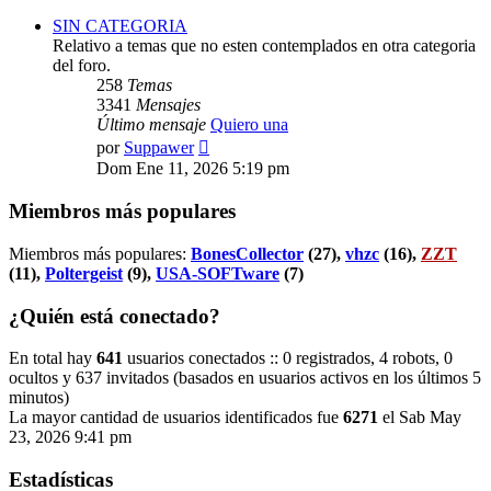
mensaje
SIN CATEGORIA
Relativo a temas que no esten contemplados en otra categoria
del foro.
258
Temas
3341
Mensajes
Último mensaje
Quiero una
Ver
por
Suppawer
último
Dom Ene 11, 2026 5:19 pm
mensaje
Miembros más populares
Miembros más populares:
BonesCollector
(27),
vhzc
(16),
ZZT
(11),
Poltergeist
(9),
USA-SOFTware
(7)
¿Quién está conectado?
En total hay
641
usuarios conectados :: 0 registrados, 4 robots, 0
ocultos y 637 invitados (basados en usuarios activos en los últimos 5
minutos)
La mayor cantidad de usuarios identificados fue
6271
el Sab May
23, 2026 9:41 pm
Estadísticas