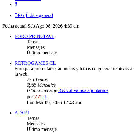
Buscar
RG
Índice general
Fecha actual Sab Ago 08, 2026 4:39 am
FORO PRINCIPAL
Temas
Mensajes
Último mensaje
RETROGAMES.CL
Foro para presentarse, anuncios y temas en general relativos a
la web.
776
Temas
9955
Mensajes
Último mensaje
Re: vol-vamos a juntarnos
Ver
por
ZZT
último
Lun Mar 09, 2026 12:43 am
mensaje
ATARI
Temas
Mensajes
Último mensaje