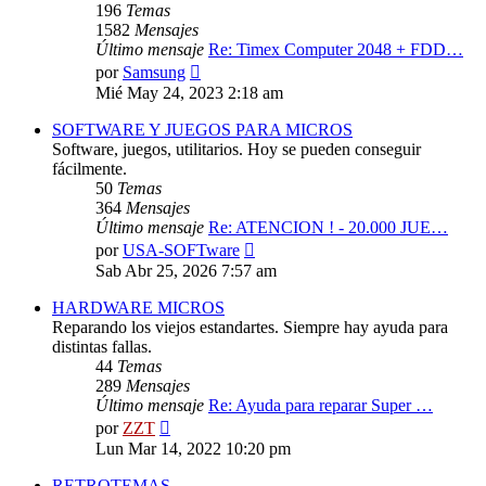
196
Temas
1582
Mensajes
Último mensaje
Re: Timex Computer 2048 + FDD…
Ver
por
Samsung
último
Mié May 24, 2023 2:18 am
mensaje
SOFTWARE Y JUEGOS PARA MICROS
Software, juegos, utilitarios. Hoy se pueden conseguir
fácilmente.
50
Temas
364
Mensajes
Último mensaje
Re: ATENCION ! - 20.000 JUE…
Ver
por
USA-SOFTware
último
Sab Abr 25, 2026 7:57 am
mensaje
HARDWARE MICROS
Reparando los viejos estandartes. Siempre hay ayuda para
distintas fallas.
44
Temas
289
Mensajes
Último mensaje
Re: Ayuda para reparar Super …
Ver
por
ZZT
último
Lun Mar 14, 2022 10:20 pm
mensaje
RETROTEMAS