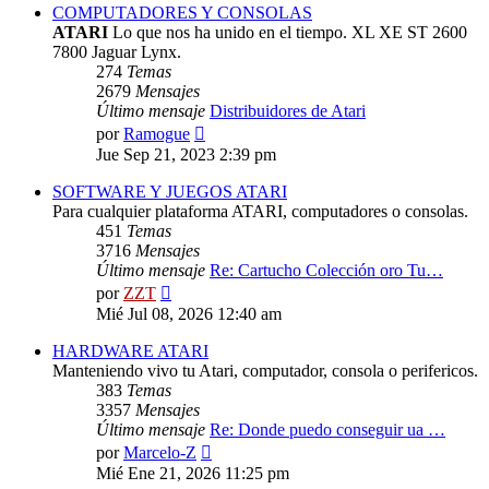
COMPUTADORES Y CONSOLAS
ATARI
Lo que nos ha unido en el tiempo. XL XE ST 2600
7800 Jaguar Lynx.
274
Temas
2679
Mensajes
Último mensaje
Distribuidores de Atari
Ver
por
Ramogue
último
Jue Sep 21, 2023 2:39 pm
mensaje
SOFTWARE Y JUEGOS ATARI
Para cualquier plataforma ATARI, computadores o consolas.
451
Temas
3716
Mensajes
Último mensaje
Re: Cartucho Colección oro Tu…
Ver
por
ZZT
último
Mié Jul 08, 2026 12:40 am
mensaje
HARDWARE ATARI
Manteniendo vivo tu Atari, computador, consola o perifericos.
383
Temas
3357
Mensajes
Último mensaje
Re: Donde puedo conseguir ua …
Ver
por
Marcelo-Z
último
Mié Ene 21, 2026 11:25 pm
mensaje