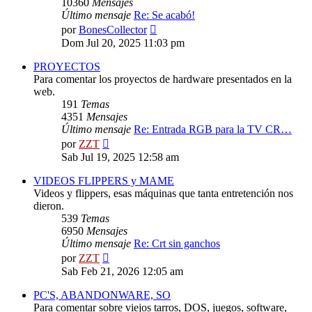
10360
Mensajes
Último mensaje
Re: Se acabó!
Ver
por
BonesCollector
último
Dom Jul 20, 2025 11:03 pm
mensaje
PROYECTOS
Para comentar los proyectos de hardware presentados en la
web.
191
Temas
4351
Mensajes
Último mensaje
Re: Entrada RGB para la TV CR…
Ver
por
ZZT
último
Sab Jul 19, 2025 12:58 am
mensaje
VIDEOS FLIPPERS y MAME
Videos y flippers, esas máquinas que tanta entretención nos
dieron.
539
Temas
6950
Mensajes
Último mensaje
Re: Crt sin ganchos
Ver
por
ZZT
último
Sab Feb 21, 2026 12:05 am
mensaje
PC'S, ABANDONWARE, SO
Para comentar sobre viejos tarros, DOS, juegos, software,