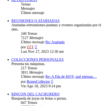
Temas
Mensajes
Último mensaje
REUNIONES O ATARIADAS
Atariadas-retrouniones-juntatas y eventos organizadas por el
sitio.
240
Temas
7127
Mensajes
Último mensaje
Re: Asariada
Ver
por
ZZT
último
Lun Nov 27, 2023 12:30 am
mensaje
COLECCIONES PERSONALES
Presenta tus máquinas.
217
Temas
3811
Mensajes
Último mensaje
Re: A Día de HOY, qué piensas…
Ver
por
BonesCollector
último
Vie Ago 18, 2023 9:14 pm
mensaje
RINCON DEL CACHURERO
Busqueda de joyas en ferias o persas.
847
Temas