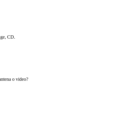
dge, CD.
antena o video?