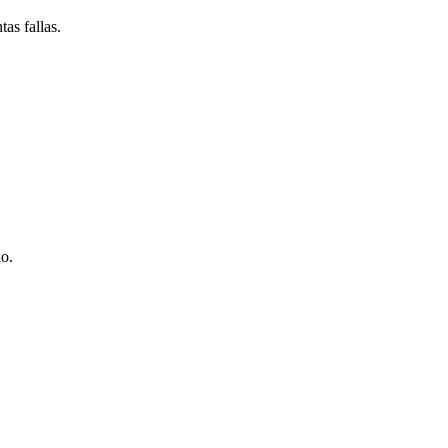
as fallas.
io.