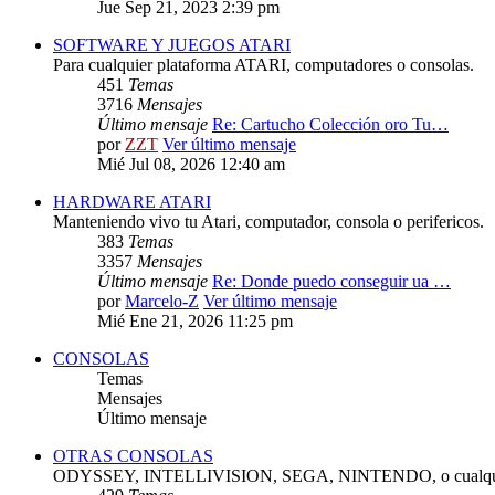
Jue Sep 21, 2023 2:39 pm
SOFTWARE Y JUEGOS ATARI
Para cualquier plataforma ATARI, computadores o consolas.
451
Temas
3716
Mensajes
Último mensaje
Re: Cartucho Colección oro Tu…
por
ZZT
Ver último mensaje
Mié Jul 08, 2026 12:40 am
HARDWARE ATARI
Manteniendo vivo tu Atari, computador, consola o perifericos.
383
Temas
3357
Mensajes
Último mensaje
Re: Donde puedo conseguir ua …
por
Marcelo-Z
Ver último mensaje
Mié Ene 21, 2026 11:25 pm
CONSOLAS
Temas
Mensajes
Último mensaje
OTRAS CONSOLAS
ODYSSEY, INTELLIVISION, SEGA, NINTENDO, o cualquie