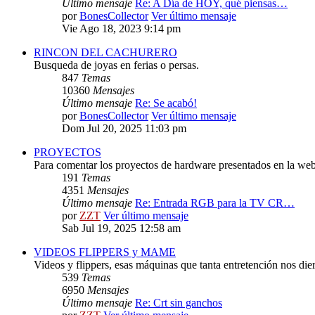
Último mensaje
Re: A Día de HOY, qué piensas…
por
BonesCollector
Ver último mensaje
Vie Ago 18, 2023 9:14 pm
RINCON DEL CACHURERO
Busqueda de joyas en ferias o persas.
847
Temas
10360
Mensajes
Último mensaje
Re: Se acabó!
por
BonesCollector
Ver último mensaje
Dom Jul 20, 2025 11:03 pm
PROYECTOS
Para comentar los proyectos de hardware presentados en la web
191
Temas
4351
Mensajes
Último mensaje
Re: Entrada RGB para la TV CR…
por
ZZT
Ver último mensaje
Sab Jul 19, 2025 12:58 am
VIDEOS FLIPPERS y MAME
Videos y flippers, esas máquinas que tanta entretención nos die
539
Temas
6950
Mensajes
Último mensaje
Re: Crt sin ganchos