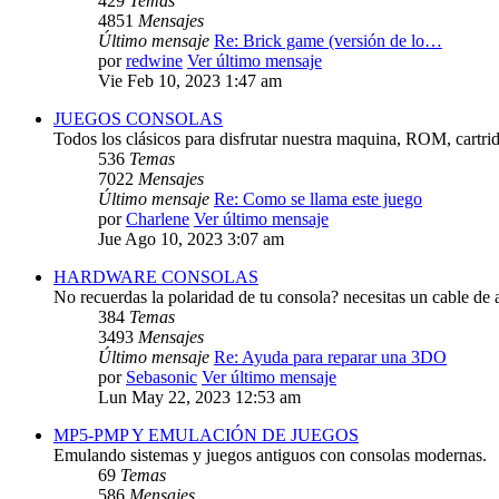
429
Temas
4851
Mensajes
Último mensaje
Re: Brick game (versión de lo…
por
redwine
Ver último mensaje
Vie Feb 10, 2023 1:47 am
JUEGOS CONSOLAS
Todos los clásicos para disfrutar nuestra maquina, ROM, cartri
536
Temas
7022
Mensajes
Último mensaje
Re: Como se llama este juego
por
Charlene
Ver último mensaje
Jue Ago 10, 2023 3:07 am
HARDWARE CONSOLAS
No recuerdas la polaridad de tu consola? necesitas un cable de 
384
Temas
3493
Mensajes
Último mensaje
Re: Ayuda para reparar una 3DO
por
Sebasonic
Ver último mensaje
Lun May 22, 2023 12:53 am
MP5-PMP Y EMULACIÓN DE JUEGOS
Emulando sistemas y juegos antiguos con consolas modernas.
69
Temas
586
Mensajes