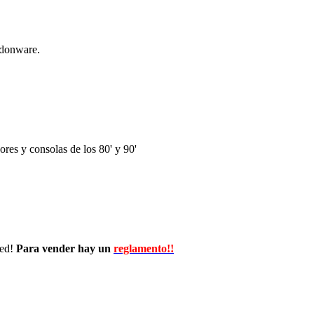
ndonware.
res y consolas de los 80' y 90'
wed!
Para vender hay un
reglamento!!