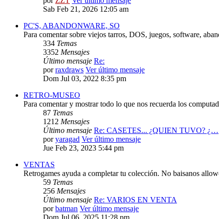
por
ZZT
Ver último mensaje
Sab Feb 21, 2026 12:05 am
PC'S, ABANDONWARE, SO
Para comentar sobre viejos tarros, DOS, juegos, software, aba
334
Temas
3352
Mensajes
Último mensaje
Re:
por
raxdraws
Ver último mensaje
Dom Jul 03, 2022 8:35 pm
RETRO-MUSEO
Para comentar y mostrar todo lo que nos recuerda los computado
87
Temas
1212
Mensajes
Último mensaje
Re: CASETES... ¿QUIEN TUVO? ¿…
por
yaragad
Ver último mensaje
Jue Feb 23, 2023 5:44 pm
VENTAS
Retrogames ayuda a completar tu colección. No baisanos allo
59
Temas
256
Mensajes
Último mensaje
Re: VARIOS EN VENTA
por
batman
Ver último mensaje
Dom Jul 06, 2025 11:28 pm