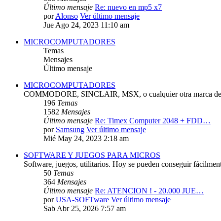
Último mensaje
Re: nuevo en mp5 x7
por
Alonso
Ver último mensaje
Jue Ago 24, 2023 11:10 am
MICROCOMPUTADORES
Temas
Mensajes
Último mensaje
MICROCOMPUTADORES
COMMODORE, SINCLAIR, MSX, o cualquier otra marca de 
196
Temas
1582
Mensajes
Último mensaje
Re: Timex Computer 2048 + FDD…
por
Samsung
Ver último mensaje
Mié May 24, 2023 2:18 am
SOFTWARE Y JUEGOS PARA MICROS
Software, juegos, utilitarios. Hoy se pueden conseguir fácilmen
50
Temas
364
Mensajes
Último mensaje
Re: ATENCION ! - 20.000 JUE…
por
USA-SOFTware
Ver último mensaje
Sab Abr 25, 2026 7:57 am