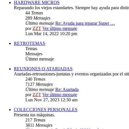
HARDWARE MICROS
Reparando los viejos estandartes. Siempre hay ayuda para distint
44
Temas
289
Mensajes
Último mensaje
Re: Ayuda para reparar Super …
por
ZZT
Ver último mensaje
Lun Mar 14, 2022 10:20 pm
RETROTEMAS
Temas
Mensajes
Último mensaje
REUNIONES O ATARIADAS
Atariadas-retrouniones-juntatas y eventos organizadas por el sit
240
Temas
7127
Mensajes
Último mensaje
Re: Asariada
por
ZZT
Ver último mensaje
Lun Nov 27, 2023 12:30 am
COLECCIONES PERSONALES
Presenta tus máquinas.
217
Temas
3811
Mensajes