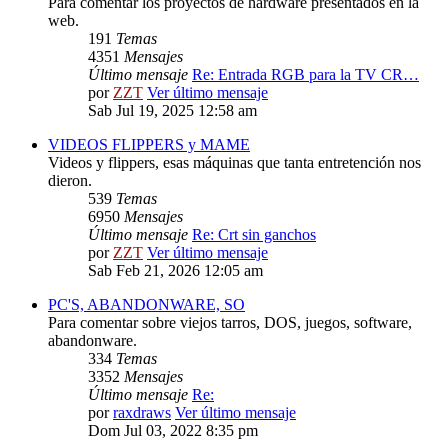
Para comentar los proyectos de hardware presentados en la
web.
191
Temas
4351
Mensajes
Último mensaje
Re: Entrada RGB para la TV CR…
por
ZZT
Ver último mensaje
Sab Jul 19, 2025 12:58 am
VIDEOS FLIPPERS y MAME
Videos y flippers, esas máquinas que tanta entretención nos
dieron.
539
Temas
6950
Mensajes
Último mensaje
Re: Crt sin ganchos
por
ZZT
Ver último mensaje
Sab Feb 21, 2026 12:05 am
PC'S, ABANDONWARE, SO
Para comentar sobre viejos tarros, DOS, juegos, software,
abandonware.
334
Temas
3352
Mensajes
Último mensaje
Re:
por
raxdraws
Ver último mensaje
Dom Jul 03, 2022 8:35 pm