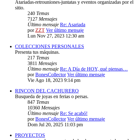
Atariadas-retrouniones-juntatas y eventos organizadas por el
sitio.
240
Temas
7127
Mensajes
Último mensaje
Re: Asariada
por
ZZT
Ver último mensaje
Lun Nov 27, 2023 12:30 am
COLECCIONES PERSONALES
Presenta tus máquinas.
217
Temas
3811
Mensajes
Último mensaje
Re: A Día de HOY, qué piensas…
por
BonesCollector
Ver último mensaje
Vie Ago 18, 2023 9:14 pm
RINCON DEL CACHURERO
Busqueda de joyas en ferias o persas.
847
Temas
10360
Mensajes
Último mensaje
Re: Se acabó!
por
BonesCollector
Ver último mensaje
Dom Jul 20, 2025 11:03 pm
PROYECTOS