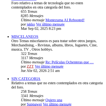
Foro relativo a temas de tecnología que no esten
contemplados en otra categoría del foro.
655
Temas
8285
Mensajes
Último mensaje
Montezuma AI Rebooted!
por
jakko
Ver último mensaje
Mar Sep 02, 2025 8:23 pm
MISCELANEOS
Otro Temas miscelaneos es para tratar sobre otros juegos,
Merchandising, - Revistas, albums, libros, Juguetes, Cine,
musica, TV , Otros hobbys.
322
Temas
3117
Mensajes
Último mensaje
Re: Películas Ochenteras que …
por
ZZT
Ver último mensaje
Jue Abr 02, 2026 2:51 am
SIN CATEGORIA
Relativo a temas que no esten contemplados en otra categoria
del foro.
258
Temas
3341
Mensajes
Último mensaje
Quiero una
por
Suppawer
Ver último mensaje