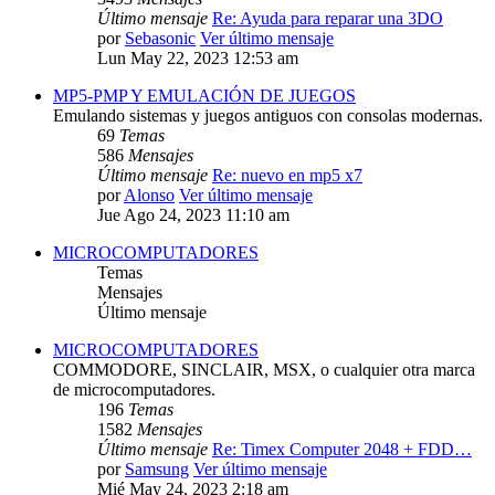
Último mensaje
Re: Ayuda para reparar una 3DO
por
Sebasonic
Ver último mensaje
Lun May 22, 2023 12:53 am
MP5-PMP Y EMULACIÓN DE JUEGOS
Emulando sistemas y juegos antiguos con consolas modernas.
69
Temas
586
Mensajes
Último mensaje
Re: nuevo en mp5 x7
por
Alonso
Ver último mensaje
Jue Ago 24, 2023 11:10 am
MICROCOMPUTADORES
Temas
Mensajes
Último mensaje
MICROCOMPUTADORES
COMMODORE, SINCLAIR, MSX, o cualquier otra marca
de microcomputadores.
196
Temas
1582
Mensajes
Último mensaje
Re: Timex Computer 2048 + FDD…
por
Samsung
Ver último mensaje
Mié May 24, 2023 2:18 am