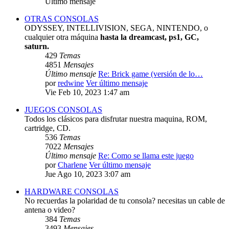
Último mensaje
OTRAS CONSOLAS
ODYSSEY, INTELLIVISION, SEGA, NINTENDO, o
cualquier otra máquina
hasta la dreamcast, ps1, GC,
saturn.
429
Temas
4851
Mensajes
Último mensaje
Re: Brick game (versión de lo…
por
redwine
Ver último mensaje
Vie Feb 10, 2023 1:47 am
JUEGOS CONSOLAS
Todos los clásicos para disfrutar nuestra maquina, ROM,
cartridge, CD.
536
Temas
7022
Mensajes
Último mensaje
Re: Como se llama este juego
por
Charlene
Ver último mensaje
Jue Ago 10, 2023 3:07 am
HARDWARE CONSOLAS
No recuerdas la polaridad de tu consola? necesitas un cable de
antena o video?
384
Temas
3493
Mensajes