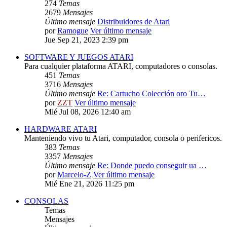
274
Temas
2679
Mensajes
Último mensaje
Distribuidores de Atari
por
Ramogue
Ver último mensaje
Jue Sep 21, 2023 2:39 pm
SOFTWARE Y JUEGOS ATARI
Para cualquier plataforma ATARI, computadores o consolas.
451
Temas
3716
Mensajes
Último mensaje
Re: Cartucho Colección oro Tu…
por
ZZT
Ver último mensaje
Mié Jul 08, 2026 12:40 am
HARDWARE ATARI
Manteniendo vivo tu Atari, computador, consola o perifericos.
383
Temas
3357
Mensajes
Último mensaje
Re: Donde puedo conseguir ua …
por
Marcelo-Z
Ver último mensaje
Mié Ene 21, 2026 11:25 pm
CONSOLAS
Temas
Mensajes