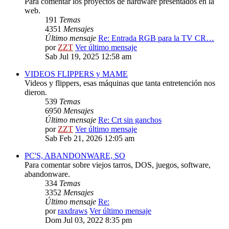
Para comentar los proyectos de hardware presentados en la
web.
191
Temas
4351
Mensajes
Último mensaje
Re: Entrada RGB para la TV CR…
por
ZZT
Ver último mensaje
Sab Jul 19, 2025 12:58 am
VIDEOS FLIPPERS y MAME
Videos y flippers, esas máquinas que tanta entretención nos
dieron.
539
Temas
6950
Mensajes
Último mensaje
Re: Crt sin ganchos
por
ZZT
Ver último mensaje
Sab Feb 21, 2026 12:05 am
PC'S, ABANDONWARE, SO
Para comentar sobre viejos tarros, DOS, juegos, software,
abandonware.
334
Temas
3352
Mensajes
Último mensaje
Re:
por
raxdraws
Ver último mensaje
Dom Jul 03, 2022 8:35 pm