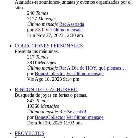
Atariadas-retrouniones-juntatas y eventos organizadas por el
sitio.
240
Temas
7127
Mensajes
Último mensaje
Re: Asariada
por
ZZT
Ver último mensaje
Lun Nov 27, 2023 12:30 am
COLECCIONES PERSONALES
Presenta tus máquinas.
217
Temas
3811
Mensajes
Último mensaje
Re: A Día de HOY, qué piensas…
por
BonesCollector
Ver último mensaje
Vie Ago 18, 2023 9:14 pm
RINCON DEL CACHURERO
Busqueda de joyas en ferias o persas.
847
Temas
10360
Mensajes
Último mensaje
Re: Se acabó!
por
BonesCollector
Ver último mensaje
Dom Jul 20, 2025 11:03 pm
PROYECTOS