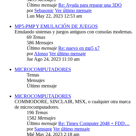
Último mensaje
Re: Ayuda para reparar una 3DO
por
Sebasonic
Ver último mensaje
Lun May 22, 2023 12:53 am
MP5-PMP Y EMULACIÓN DE JUEGOS
Emulando sistemas y juegos antiguos con consolas modernas.
69
Temas
586
Mensajes
Último mensaje
Re: nuevo en mp5 x7
por
Alonso
Ver último mensaje
Jue Ago 24, 2023 11:10 am
MICROCOMPUTADORES
Temas
Mensajes
Último mensaje
MICROCOMPUTADORES
COMMODORE, SINCLAIR, MSX, o cualquier otra marca
de microcomputadores.
196
Temas
1582
Mensajes
Último mensaje
Re: Timex Computer 2048 + FDD…
por
Samsung
Ver último mensaje
Mié May 24, 2023 2:18 am