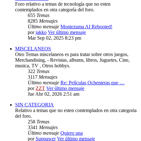
Foro relativo a temas de tecnología que no esten
contemplados en otra categoría del foro.
655
Temas
8285
Mensajes
Último mensaje
Montezuma AI Rebooted!
por
jakko
Ver último mensaje
Mar Sep 02, 2025 8:23 pm
MISCELANEOS
Otro Temas miscelaneos es para tratar sobre otros juegos,
Merchandising, - Revistas, albums, libros, Juguetes, Cine,
musica, TV , Otros hobbys.
322
Temas
3117
Mensajes
Último mensaje
Re: Películas Ochenteras que …
por
ZZT
Ver último mensaje
Jue Abr 02, 2026 2:51 am
SIN CATEGORIA
Relativo a temas que no esten contemplados en otra categoria
del foro.
258
Temas
3341
Mensajes
Último mensaje
Quiero una
por
Suppawer
Ver último mensaje