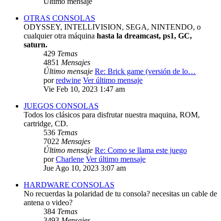
Último mensaje
OTRAS CONSOLAS
ODYSSEY, INTELLIVISION, SEGA, NINTENDO, o
cualquier otra máquina
hasta la dreamcast, ps1, GC,
saturn.
429
Temas
4851
Mensajes
Último mensaje
Re: Brick game (versión de lo…
por
redwine
Ver último mensaje
Vie Feb 10, 2023 1:47 am
JUEGOS CONSOLAS
Todos los clásicos para disfrutar nuestra maquina, ROM,
cartridge, CD.
536
Temas
7022
Mensajes
Último mensaje
Re: Como se llama este juego
por
Charlene
Ver último mensaje
Jue Ago 10, 2023 3:07 am
HARDWARE CONSOLAS
No recuerdas la polaridad de tu consola? necesitas un cable de
antena o video?
384
Temas
3493
Mensajes