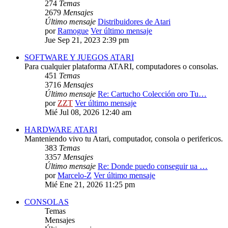
274
Temas
2679
Mensajes
Último mensaje
Distribuidores de Atari
por
Ramogue
Ver último mensaje
Jue Sep 21, 2023 2:39 pm
SOFTWARE Y JUEGOS ATARI
Para cualquier plataforma ATARI, computadores o consolas.
451
Temas
3716
Mensajes
Último mensaje
Re: Cartucho Colección oro Tu…
por
ZZT
Ver último mensaje
Mié Jul 08, 2026 12:40 am
HARDWARE ATARI
Manteniendo vivo tu Atari, computador, consola o perifericos.
383
Temas
3357
Mensajes
Último mensaje
Re: Donde puedo conseguir ua …
por
Marcelo-Z
Ver último mensaje
Mié Ene 21, 2026 11:25 pm
CONSOLAS
Temas
Mensajes