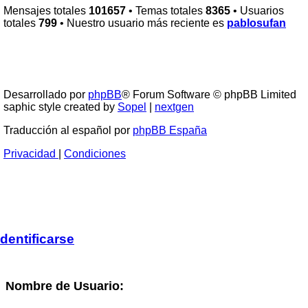
Mensajes totales
101657
• Temas totales
8365
• Usuarios
totales
799
• Nuestro usuario más reciente es
pablosufan
RG
Índice general
Todos los horarios son
UTC-04:00
Borrar cookies
Desarrollado por
phpBB
® Forum Software © phpBB Limited
saphic style created by
Sopel
|
nextgen
Traducción al español por
phpBB España
Privacidad
|
Condiciones
Identificarse
Nombre de Usuario: