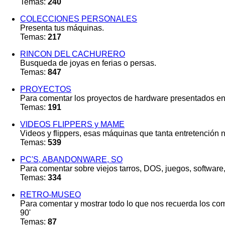
Temas:
240
COLECCIONES PERSONALES
Presenta tus máquinas.
Temas:
217
RINCON DEL CACHURERO
Busqueda de joyas en ferias o persas.
Temas:
847
PROYECTOS
Para comentar los proyectos de hardware presentados en
Temas:
191
VIDEOS FLIPPERS y MAME
Videos y flippers, esas máquinas que tanta entretención n
Temas:
539
PC'S, ABANDONWARE, SO
Para comentar sobre viejos tarros, DOS, juegos, softwar
Temas:
334
RETRO-MUSEO
Para comentar y mostrar todo lo que nos recuerda los com
90'
Temas:
87