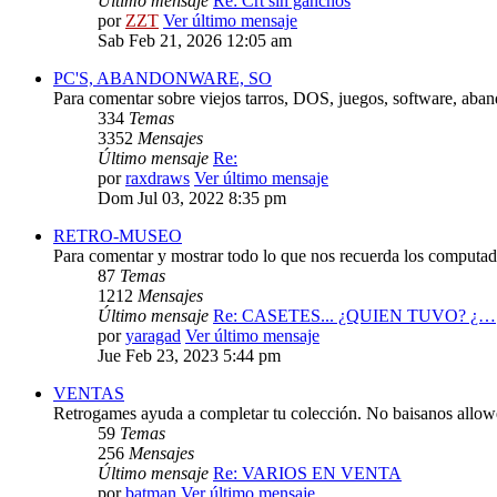
Último mensaje
Re: Crt sin ganchos
por
ZZT
Ver último mensaje
Sab Feb 21, 2026 12:05 am
PC'S, ABANDONWARE, SO
Para comentar sobre viejos tarros, DOS, juegos, software, aba
334
Temas
3352
Mensajes
Último mensaje
Re:
por
raxdraws
Ver último mensaje
Dom Jul 03, 2022 8:35 pm
RETRO-MUSEO
Para comentar y mostrar todo lo que nos recuerda los computado
87
Temas
1212
Mensajes
Último mensaje
Re: CASETES... ¿QUIEN TUVO? ¿…
por
yaragad
Ver último mensaje
Jue Feb 23, 2023 5:44 pm
VENTAS
Retrogames ayuda a completar tu colección. No baisanos allo
59
Temas
256
Mensajes
Último mensaje
Re: VARIOS EN VENTA
por
batman
Ver último mensaje