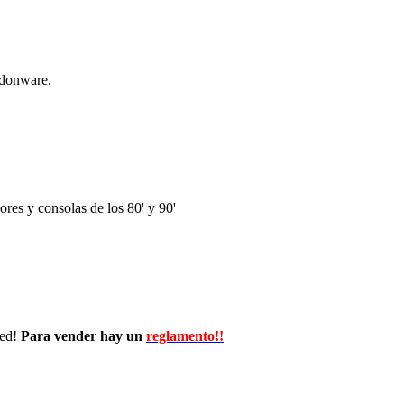
ndonware.
res y consolas de los 80' y 90'
wed!
Para vender hay un
reglamento!!