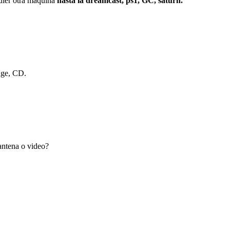
r otra máquina
hasta la dreamcast, ps1, GC, saturn.
dge, CD.
antena o video?