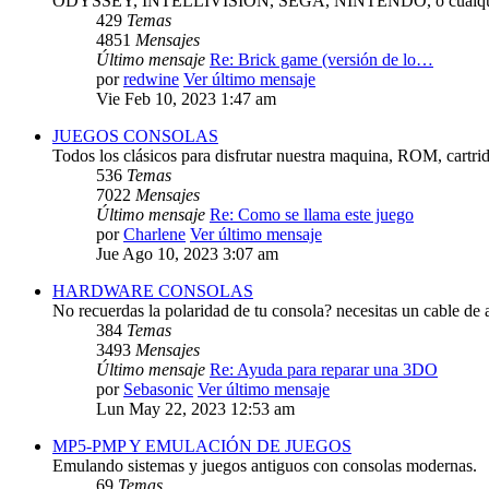
ODYSSEY, INTELLIVISION, SEGA, NINTENDO, o cualquie
429
Temas
4851
Mensajes
Último mensaje
Re: Brick game (versión de lo…
por
redwine
Ver último mensaje
Vie Feb 10, 2023 1:47 am
JUEGOS CONSOLAS
Todos los clásicos para disfrutar nuestra maquina, ROM, cartri
536
Temas
7022
Mensajes
Último mensaje
Re: Como se llama este juego
por
Charlene
Ver último mensaje
Jue Ago 10, 2023 3:07 am
HARDWARE CONSOLAS
No recuerdas la polaridad de tu consola? necesitas un cable de 
384
Temas
3493
Mensajes
Último mensaje
Re: Ayuda para reparar una 3DO
por
Sebasonic
Ver último mensaje
Lun May 22, 2023 12:53 am
MP5-PMP Y EMULACIÓN DE JUEGOS
Emulando sistemas y juegos antiguos con consolas modernas.
69
Temas