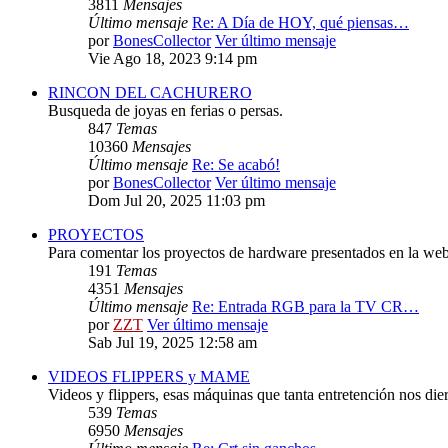
3811
Mensajes
Último mensaje
Re: A Día de HOY, qué piensas…
por
BonesCollector
Ver último mensaje
Vie Ago 18, 2023 9:14 pm
RINCON DEL CACHURERO
Busqueda de joyas en ferias o persas.
847
Temas
10360
Mensajes
Último mensaje
Re: Se acabó!
por
BonesCollector
Ver último mensaje
Dom Jul 20, 2025 11:03 pm
PROYECTOS
Para comentar los proyectos de hardware presentados en la web
191
Temas
4351
Mensajes
Último mensaje
Re: Entrada RGB para la TV CR…
por
ZZT
Ver último mensaje
Sab Jul 19, 2025 12:58 am
VIDEOS FLIPPERS y MAME
Videos y flippers, esas máquinas que tanta entretención nos die
539
Temas
6950
Mensajes