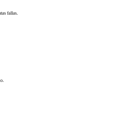
as fallas.
io.