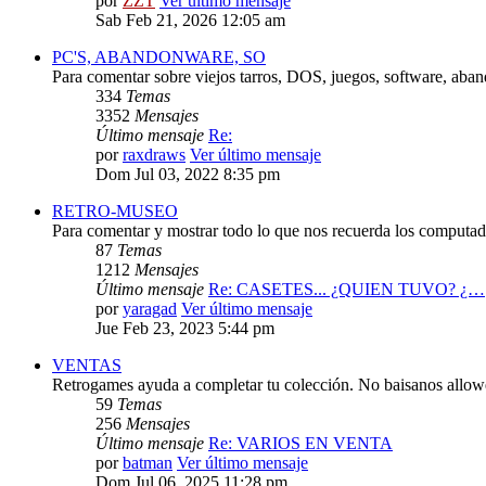
por
ZZT
Ver último mensaje
Sab Feb 21, 2026 12:05 am
PC'S, ABANDONWARE, SO
Para comentar sobre viejos tarros, DOS, juegos, software, aba
334
Temas
3352
Mensajes
Último mensaje
Re:
por
raxdraws
Ver último mensaje
Dom Jul 03, 2022 8:35 pm
RETRO-MUSEO
Para comentar y mostrar todo lo que nos recuerda los computado
87
Temas
1212
Mensajes
Último mensaje
Re: CASETES... ¿QUIEN TUVO? ¿…
por
yaragad
Ver último mensaje
Jue Feb 23, 2023 5:44 pm
VENTAS
Retrogames ayuda a completar tu colección. No baisanos allo
59
Temas
256
Mensajes
Último mensaje
Re: VARIOS EN VENTA
por
batman
Ver último mensaje
Dom Jul 06, 2025 11:28 pm