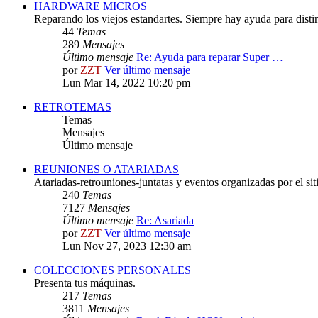
HARDWARE MICROS
Reparando los viejos estandartes. Siempre hay ayuda para distint
44
Temas
289
Mensajes
Último mensaje
Re: Ayuda para reparar Super …
por
ZZT
Ver último mensaje
Lun Mar 14, 2022 10:20 pm
RETROTEMAS
Temas
Mensajes
Último mensaje
REUNIONES O ATARIADAS
Atariadas-retrouniones-juntatas y eventos organizadas por el sit
240
Temas
7127
Mensajes
Último mensaje
Re: Asariada
por
ZZT
Ver último mensaje
Lun Nov 27, 2023 12:30 am
COLECCIONES PERSONALES
Presenta tus máquinas.
217
Temas
3811
Mensajes