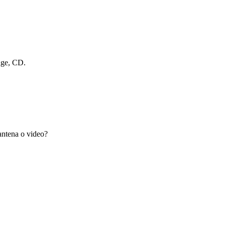
dge, CD.
antena o video?