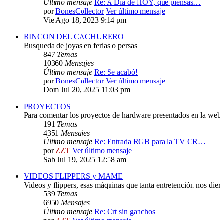
Último mensaje
Re: A Día de HOY, qué piensas…
por
BonesCollector
Ver último mensaje
Vie Ago 18, 2023 9:14 pm
RINCON DEL CACHURERO
Busqueda de joyas en ferias o persas.
847
Temas
10360
Mensajes
Último mensaje
Re: Se acabó!
por
BonesCollector
Ver último mensaje
Dom Jul 20, 2025 11:03 pm
PROYECTOS
Para comentar los proyectos de hardware presentados en la web
191
Temas
4351
Mensajes
Último mensaje
Re: Entrada RGB para la TV CR…
por
ZZT
Ver último mensaje
Sab Jul 19, 2025 12:58 am
VIDEOS FLIPPERS y MAME
Videos y flippers, esas máquinas que tanta entretención nos die
539
Temas
6950
Mensajes
Último mensaje
Re: Crt sin ganchos