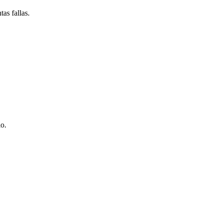
as fallas.
io.