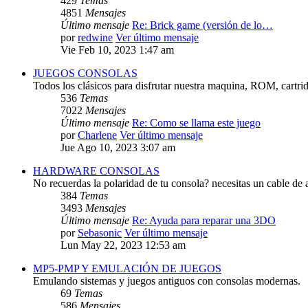
429
Temas
4851
Mensajes
Último mensaje
Re: Brick game (versión de lo…
por
redwine
Ver último mensaje
Vie Feb 10, 2023 1:47 am
JUEGOS CONSOLAS
Todos los clásicos para disfrutar nuestra maquina, ROM, cartri
536
Temas
7022
Mensajes
Último mensaje
Re: Como se llama este juego
por
Charlene
Ver último mensaje
Jue Ago 10, 2023 3:07 am
HARDWARE CONSOLAS
No recuerdas la polaridad de tu consola? necesitas un cable de 
384
Temas
3493
Mensajes
Último mensaje
Re: Ayuda para reparar una 3DO
por
Sebasonic
Ver último mensaje
Lun May 22, 2023 12:53 am
MP5-PMP Y EMULACIÓN DE JUEGOS
Emulando sistemas y juegos antiguos con consolas modernas.
69
Temas
586
Mensajes