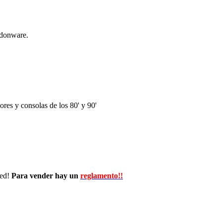
ndonware.
res y consolas de los 80' y 90'
wed!
Para vender hay un
reglamento!!