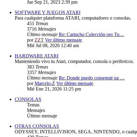
Jue Sep 21, 2023 2:39 pm
SOFTWARE Y JUEGOS ATARI
Para cualquier plataforma ATARI, computadores o consolas.
451
Temas
3716
Mensajes
Último mensaje
Re: Cartucho Colección oro Tu…
por
ZZT
Ver último mensaje
Mié Jul 08, 2026 12:40 am
HARDWARE ATARI
Manteniendo vivo tu Atari, computador, consola o perifericos.
383
Temas
3357
Mensajes
Último mensaje
Re: Donde puedo conseguir ua …
por
Marcelo-Z
Ver último mensaje
Mié Ene 21, 2026 11:25 pm
CONSOLAS
Temas
Mensajes
Último mensaje
OTRAS CONSOLAS
ODYSSEY, INTELLIVISION, SEGA, NINTENDO, o cualquie