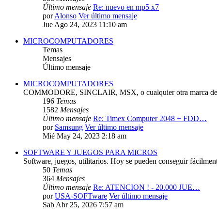
Último mensaje
Re: nuevo en mp5 x7
por
Alonso
Ver último mensaje
Jue Ago 24, 2023 11:10 am
MICROCOMPUTADORES
Temas
Mensajes
Último mensaje
MICROCOMPUTADORES
COMMODORE, SINCLAIR, MSX, o cualquier otra marca de 
196
Temas
1582
Mensajes
Último mensaje
Re: Timex Computer 2048 + FDD…
por
Samsung
Ver último mensaje
Mié May 24, 2023 2:18 am
SOFTWARE Y JUEGOS PARA MICROS
Software, juegos, utilitarios. Hoy se pueden conseguir fácilmen
50
Temas
364
Mensajes
Último mensaje
Re: ATENCION ! - 20.000 JUE…
por
USA-SOFTware
Ver último mensaje
Sab Abr 25, 2026 7:57 am