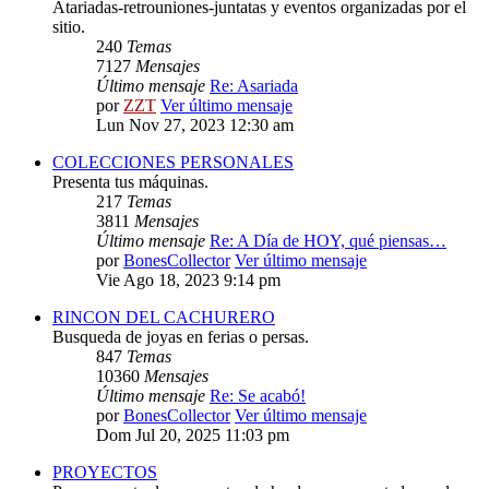
Atariadas-retrouniones-juntatas y eventos organizadas por el
sitio.
240
Temas
7127
Mensajes
Último mensaje
Re: Asariada
por
ZZT
Ver último mensaje
Lun Nov 27, 2023 12:30 am
COLECCIONES PERSONALES
Presenta tus máquinas.
217
Temas
3811
Mensajes
Último mensaje
Re: A Día de HOY, qué piensas…
por
BonesCollector
Ver último mensaje
Vie Ago 18, 2023 9:14 pm
RINCON DEL CACHURERO
Busqueda de joyas en ferias o persas.
847
Temas
10360
Mensajes
Último mensaje
Re: Se acabó!
por
BonesCollector
Ver último mensaje
Dom Jul 20, 2025 11:03 pm
PROYECTOS