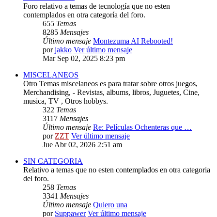
Foro relativo a temas de tecnología que no esten
contemplados en otra categoría del foro.
655
Temas
8285
Mensajes
Último mensaje
Montezuma AI Rebooted!
por
jakko
Ver último mensaje
Mar Sep 02, 2025 8:23 pm
MISCELANEOS
Otro Temas miscelaneos es para tratar sobre otros juegos,
Merchandising, - Revistas, albums, libros, Juguetes, Cine,
musica, TV , Otros hobbys.
322
Temas
3117
Mensajes
Último mensaje
Re: Películas Ochenteras que …
por
ZZT
Ver último mensaje
Jue Abr 02, 2026 2:51 am
SIN CATEGORIA
Relativo a temas que no esten contemplados en otra categoria
del foro.
258
Temas
3341
Mensajes
Último mensaje
Quiero una
por
Suppawer
Ver último mensaje