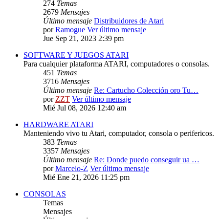
274
Temas
2679
Mensajes
Último mensaje
Distribuidores de Atari
por
Ramogue
Ver último mensaje
Jue Sep 21, 2023 2:39 pm
SOFTWARE Y JUEGOS ATARI
Para cualquier plataforma ATARI, computadores o consolas.
451
Temas
3716
Mensajes
Último mensaje
Re: Cartucho Colección oro Tu…
por
ZZT
Ver último mensaje
Mié Jul 08, 2026 12:40 am
HARDWARE ATARI
Manteniendo vivo tu Atari, computador, consola o perifericos.
383
Temas
3357
Mensajes
Último mensaje
Re: Donde puedo conseguir ua …
por
Marcelo-Z
Ver último mensaje
Mié Ene 21, 2026 11:25 pm
CONSOLAS
Temas
Mensajes