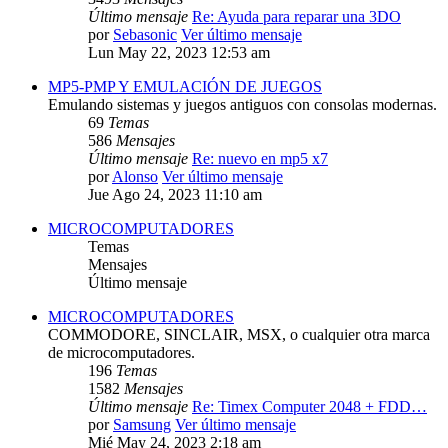
Último mensaje
Re: Ayuda para reparar una 3DO
por
Sebasonic
Ver último mensaje
Lun May 22, 2023 12:53 am
MP5-PMP Y EMULACIÓN DE JUEGOS
Emulando sistemas y juegos antiguos con consolas modernas.
69
Temas
586
Mensajes
Último mensaje
Re: nuevo en mp5 x7
por
Alonso
Ver último mensaje
Jue Ago 24, 2023 11:10 am
MICROCOMPUTADORES
Temas
Mensajes
Último mensaje
MICROCOMPUTADORES
COMMODORE, SINCLAIR, MSX, o cualquier otra marca
de microcomputadores.
196
Temas
1582
Mensajes
Último mensaje
Re: Timex Computer 2048 + FDD…
por
Samsung
Ver último mensaje
Mié May 24, 2023 2:18 am