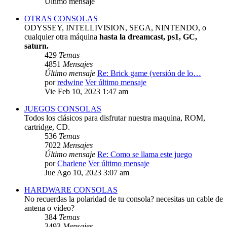
Último mensaje
OTRAS CONSOLAS
ODYSSEY, INTELLIVISION, SEGA, NINTENDO, o
cualquier otra máquina
hasta la dreamcast, ps1, GC,
saturn.
429
Temas
4851
Mensajes
Último mensaje
Re: Brick game (versión de lo…
por
redwine
Ver último mensaje
Vie Feb 10, 2023 1:47 am
JUEGOS CONSOLAS
Todos los clásicos para disfrutar nuestra maquina, ROM,
cartridge, CD.
536
Temas
7022
Mensajes
Último mensaje
Re: Como se llama este juego
por
Charlene
Ver último mensaje
Jue Ago 10, 2023 3:07 am
HARDWARE CONSOLAS
No recuerdas la polaridad de tu consola? necesitas un cable de
antena o video?
384
Temas
3493
Mensajes