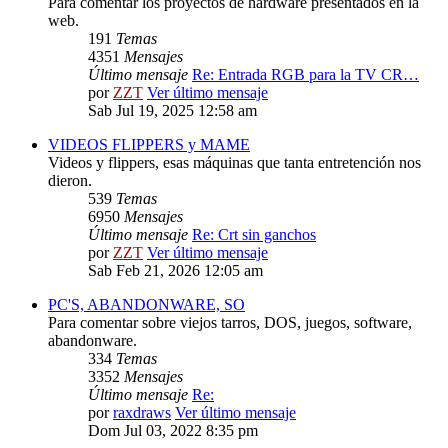
Para comentar los proyectos de hardware presentados en la
web.
191
Temas
4351
Mensajes
Último mensaje
Re: Entrada RGB para la TV CR…
por
ZZT
Ver último mensaje
Sab Jul 19, 2025 12:58 am
VIDEOS FLIPPERS y MAME
Videos y flippers, esas máquinas que tanta entretención nos
dieron.
539
Temas
6950
Mensajes
Último mensaje
Re: Crt sin ganchos
por
ZZT
Ver último mensaje
Sab Feb 21, 2026 12:05 am
PC'S, ABANDONWARE, SO
Para comentar sobre viejos tarros, DOS, juegos, software,
abandonware.
334
Temas
3352
Mensajes
Último mensaje
Re:
por
raxdraws
Ver último mensaje
Dom Jul 03, 2022 8:35 pm