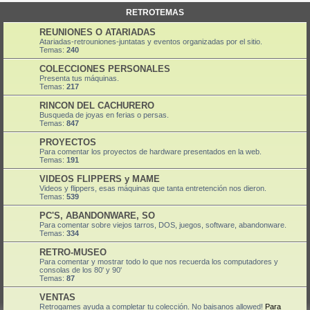
RETROTEMAS
REUNIONES O ATARIADAS
Atariadas-retrouniones-juntatas y eventos organizadas por el sitio.
Temas:
240
COLECCIONES PERSONALES
Presenta tus máquinas.
Temas:
217
RINCON DEL CACHURERO
Busqueda de joyas en ferias o persas.
Temas:
847
PROYECTOS
Para comentar los proyectos de hardware presentados en la web.
Temas:
191
VIDEOS FLIPPERS y MAME
Videos y flippers, esas máquinas que tanta entretención nos dieron.
Temas:
539
PC'S, ABANDONWARE, SO
Para comentar sobre viejos tarros, DOS, juegos, software, abandonware.
Temas:
334
RETRO-MUSEO
Para comentar y mostrar todo lo que nos recuerda los computadores y
consolas de los 80' y 90'
Temas:
87
VENTAS
Retrogames ayuda a completar tu colección. No baisanos allowed!
Para