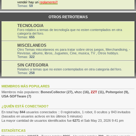
vender hay un
reglamento!!
Temas:
59
OTROS RETROTEMAS
TECNOLOGIA
Foro relativo a temas de tecnología que no esten contemplados en otra
categoría del foro.
Temas:
655
MISCELANEOS
Otro Temas miscelaneos es para tratar sobre otros juegos, Merchandising, -
Revistas, albums, libros, Juguetes, Cine, musica, TV , Otros hobbys.
Temas:
322
SIN CATEGORIA
Relativo a temas que no esten contemplados en otra categoria del foro.
Temas:
258
MIEMBROS MÁS POPULARES
Miembros más populares:
BonesCollector
(27),
vhzc
(16),
ZZT
(11),
Poltergeist
(9),
USA-SOFTware
(7)
¿QUIÉN ESTÁ CONECTADO?
En total hay
844
usuarios conectados :: 0 registrados, 1 robot, 0 ocultos y 843 invitados
(basados en usuarios activos en los últimos 5 minutos)
La mayor cantidad de usuarios identificados fue
6271
el Sab May 23, 2026 9:41 pm
ESTADÍSTICAS