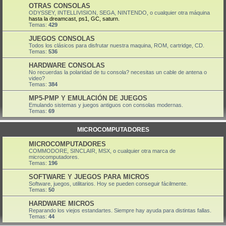
OTRAS CONSOLAS
ODYSSEY, INTELLIVISION, SEGA, NINTENDO, o cualquier otra máquina
hasta la dreamcast, ps1, GC, saturn.
Temas:
429
JUEGOS CONSOLAS
Todos los clásicos para disfrutar nuestra maquina, ROM, cartridge, CD.
Temas:
536
HARDWARE CONSOLAS
No recuerdas la polaridad de tu consola? necesitas un cable de antena o
video?
Temas:
384
MP5-PMP Y EMULACIÓN DE JUEGOS
Emulando sistemas y juegos antiguos con consolas modernas.
Temas:
69
MICROCOMPUTADORES
MICROCOMPUTADORES
COMMODORE, SINCLAIR, MSX, o cualquier otra marca de
microcomputadores.
Temas:
196
SOFTWARE Y JUEGOS PARA MICROS
Software, juegos, utilitarios. Hoy se pueden conseguir fácilmente.
Temas:
50
HARDWARE MICROS
Reparando los viejos estandartes. Siempre hay ayuda para distintas fallas.
Temas:
44