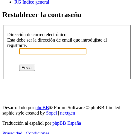
RG
Índice general
Restablecer la contraseña
Dirección de correo electrónico:
Esta debe ser la dirección de email que introdujiste al
registrarte.
RG
Índice general
Todos los horarios son
UTC-04:00
Borrar cookies
Desarrollado por
phpBB
® Forum Software © phpBB Limited
saphic style created by
Sopel
|
nextgen
Traducción al español por
phpBB España
Privacidad
|
Condiciones