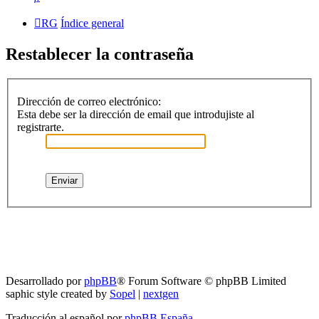
RG
Índice general
Restablecer la contraseña
Dirección de correo electrónico:
Esta debe ser la dirección de email que introdujiste al
registrarte.
RG
Índice general
Todos los horarios son
UTC-04:00
Borrar cookies
Desarrollado por
phpBB
® Forum Software © phpBB Limited
saphic style created by
Sopel
|
nextgen
Traducción al español por
phpBB España