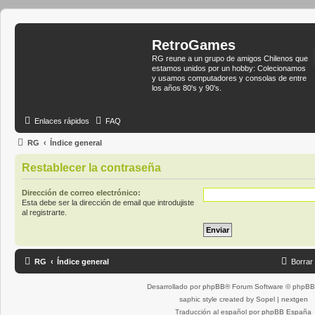
RetroGames
RG reune a un grupo de amigos Chilenos que
estamos unidos por un hobby: Colecionamos
y usamos computadores y consolas de entre
los años 80's y 90's.
Enlaces rápidos
FAQ
RG
Índice general
Restablecer la contraseña
Dirección de correo electrónico:
Esta debe ser la dirección de email que introdujiste
al registrarte.
RG
Índice general
Borrar
Desarrollado por
phpBB
® Forum Software © phpBB 
saphic style created by
Sopel
|
nextgen
Traducción al español por
phpBB España