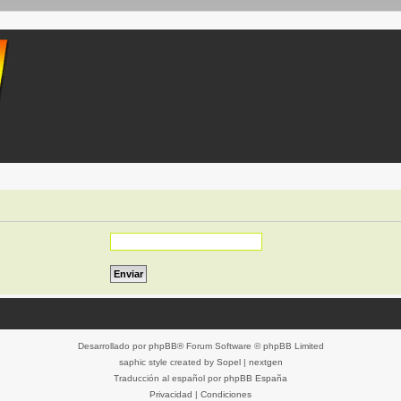
Desarrollado por
phpBB
® Forum Software © phpBB Limited
saphic style created by
Sopel
|
nextgen
Traducción al español por
phpBB España
Privacidad
|
Condiciones