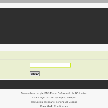
Desarrollado por
phpBB
® Forum Software © phpBB Limited
saphic style created by
Sopel
|
nextgen
Traducción al español por
phpBB España
Privacidad
|
Condiciones