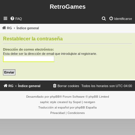
RetroGames
B
FAQ
Identificarse
u
RG
Índice general
s
Restablecer la contraseña
c
a
Dirección de correo electrónico:
Esta debe ser la dirección de email que introdujiste al registrarte.
r
RG
Índice general
Borrar cookies
Todos los horarios son
UTC-04:00
Desarrollado por
phpBB
® Forum Software © phpBB Limited
saphic style created by
Sopel
|
nextgen
Traducción al español por
phpBB España
Privacidad
|
Condiciones