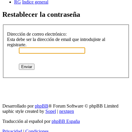
RG
Índice general
Restablecer la contraseña
Dirección de correo electrónico:
Esta debe ser la dirección de email que introdujiste al
registrarte.
RG
Índice general
Todos los horarios son
UTC-04:00
Borrar cookies
Desarrollado por
phpBB
® Forum Software © phpBB Limited
saphic style created by
Sopel
|
nextgen
Traducción al español por
phpBB España
Privacidad
|
Condiciones