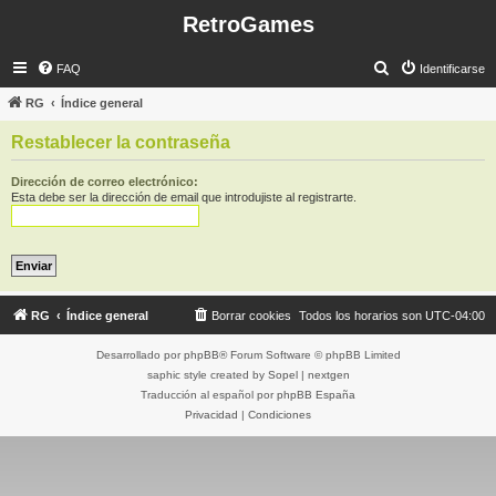
RetroGames
B
FAQ
Identificarse
u
RG
Índice general
s
Restablecer la contraseña
c
a
Dirección de correo electrónico:
Esta debe ser la dirección de email que introdujiste al registrarte.
r
RG
Índice general
Borrar cookies
Todos los horarios son
UTC-04:00
Desarrollado por
phpBB
® Forum Software © phpBB Limited
saphic style created by
Sopel
|
nextgen
Traducción al español por
phpBB España
Privacidad
|
Condiciones