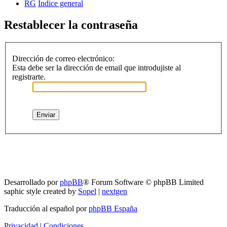
RG
Índice general
Restablecer la contraseña
Dirección de correo electrónico:
Esta debe ser la dirección de email que introdujiste al
registrarte.
RG
Índice general
Todos los horarios son
UTC-04:00
Borrar cookies
Desarrollado por
phpBB
® Forum Software © phpBB Limited
saphic style created by
Sopel
|
nextgen
Traducción al español por
phpBB España
Privacidad
|
Condiciones