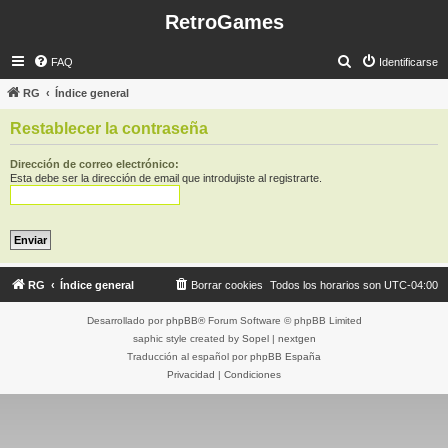
RetroGames
B
FAQ
Identificarse
u
RG
Índice general
s
Restablecer la contraseña
c
a
Dirección de correo electrónico:
Esta debe ser la dirección de email que introdujiste al registrarte.
r
RG
Índice general
Borrar cookies
Todos los horarios son
UTC-04:00
Desarrollado por
phpBB
® Forum Software © phpBB Limited
saphic style created by
Sopel
|
nextgen
Traducción al español por
phpBB España
Privacidad
|
Condiciones