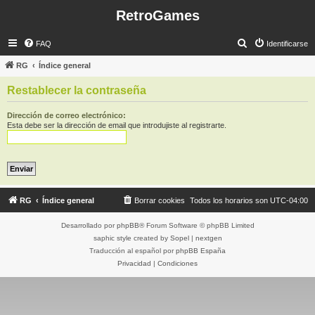
RetroGames
B
FAQ
Identificarse
u
RG
Índice general
s
Restablecer la contraseña
c
a
Dirección de correo electrónico:
Esta debe ser la dirección de email que introdujiste al registrarte.
r
RG
Índice general
Borrar cookies
Todos los horarios son
UTC-04:00
Desarrollado por
phpBB
® Forum Software © phpBB Limited
saphic style created by
Sopel
|
nextgen
Traducción al español por
phpBB España
Privacidad
|
Condiciones