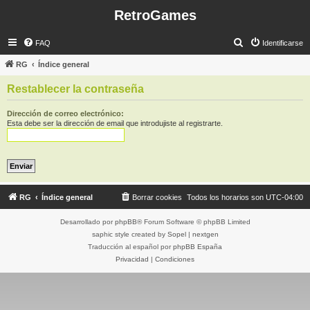
RetroGames
B
FAQ
Identificarse
u
RG
Índice general
s
Restablecer la contraseña
c
a
Dirección de correo electrónico:
Esta debe ser la dirección de email que introdujiste al registrarte.
r
RG
Índice general
Borrar cookies
Todos los horarios son
UTC-04:00
Desarrollado por
phpBB
® Forum Software © phpBB Limited
saphic style created by
Sopel
|
nextgen
Traducción al español por
phpBB España
Privacidad
|
Condiciones