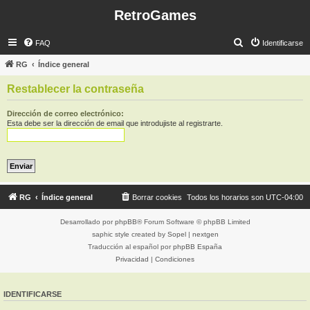
RetroGames
B
FAQ
Identificarse
u
RG
Índice general
s
Restablecer la contraseña
c
a
Dirección de correo electrónico:
Esta debe ser la dirección de email que introdujiste al registrarte.
r
RG
Índice general
Borrar cookies
Todos los horarios son
UTC-04:00
Desarrollado por
phpBB
® Forum Software © phpBB Limited
saphic style created by
Sopel
|
nextgen
Traducción al español por
phpBB España
Privacidad
|
Condiciones
IDENTIFICARSE