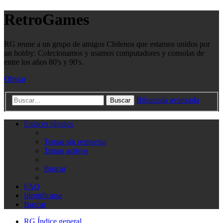
RetroGames
RG reune a un grupo de amigos Chilenos que estamos unidos por
un hobby: Colecionamos y usamos computadores y consolas de
entre los años 80's y 90's.
Obviar
Búsqueda avanzada
Buscar
Enlaces rápidos
Temas sin respuesta
Temas activos
Buscar
FAQ
Identificarse
Buscar
RG
Índice general