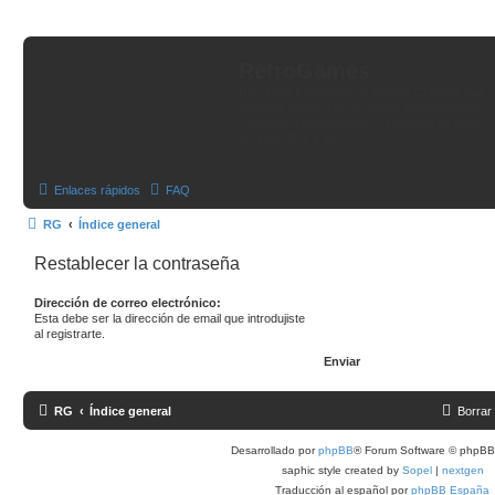
RetroGames
RG reune a un grupo de amigos Chilenos que
estamos unidos por un hobby: Colecionamos
y usamos computadores y consolas de entre
los años 80's y 90's.
Enlaces rápidos
FAQ
RG
Índice general
Restablecer la contraseña
Dirección de correo electrónico:
Esta debe ser la dirección de email que introdujiste
al registrarte.
RG
Índice general
Borrar
Desarrollado por
phpBB
® Forum Software © phpBB 
saphic style created by
Sopel
|
nextgen
Traducción al español por
phpBB España