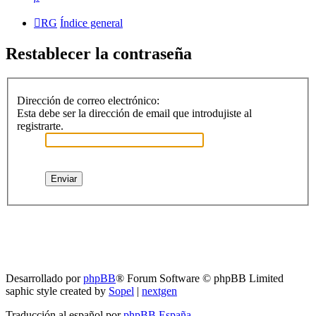
RG
Índice general
Restablecer la contraseña
Dirección de correo electrónico:
Esta debe ser la dirección de email que introdujiste al
registrarte.
RG
Índice general
Todos los horarios son
UTC-04:00
Borrar cookies
Desarrollado por
phpBB
® Forum Software © phpBB Limited
saphic style created by
Sopel
|
nextgen
Traducción al español por
phpBB España