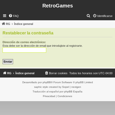
RetroGames
B
FAQ
Identificarse
u
RG
Índice general
s
Restablecer la contraseña
c
a
Dirección de correo electrónico:
Esta debe ser la dirección de email que introdujiste al registrarte.
r
RG
Índice general
Borrar cookies
Todos los horarios son
UTC-04:00
Desarrollado por
phpBB
® Forum Software © phpBB Limited
saphic style created by
Sopel
|
nextgen
Traducción al español por
phpBB España
Privacidad
|
Condiciones