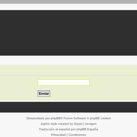
Desarrollado por
phpBB
® Forum Software © phpBB Limited
saphic style created by
Sopel
|
nextgen
Traducción al español por
phpBB España
Privacidad
|
Condiciones