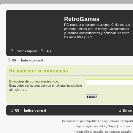
RetroGames
RG reune a un grupo de amigos Chilenos que
estamos unidos por un hobby: Colecionamos
y usamos computadores y consolas de entre
los años 80's y 90's.
Enlaces rápidos
FAQ
RG
Índice general
Restablecer la contraseña
Dirección de correo electrónico:
Esta debe ser la dirección de email que introdujiste
al registrarte.
RG
Índice general
Borrar
Desarrollado por
phpBB
® Forum Software © phpBB 
saphic style created by
Sopel
|
nextgen
Traducción al español por
phpBB España