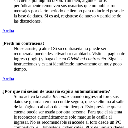
su cuenta por alguna razón. También, algunos foros
periódicamente remueven sus usuarios que no publicaron
mensajes por cierto periodo de tiempo para reducir el peso de
la base de datos. Si es así, registrese de nuevo y participe de
las discuciones.
Arriba
¡Perdí mi contraseña!
No se asuste, ¡calma! Si su contraseña no puede ser
recuperada puede desactivarla o cambiarla. Visite la página de
ingreso (login) y haga clic en
Olvidé mi contraseña
. Siga las
instrucciones y estará identificado nuevamente en muy poco
tiempo.
Arriba
¿Por qué mi sesión de usuario expira automáticamente?
Si no activa la casilla
Recordar
cuando ingresa al foro, sus
datos se guardan en una cookie segura, que se elimina al salir
de la página o al cabo de cierto tiempo. Esto previene que su
cuenta pueda ser usada por otra persona. Para que el sistema
le reconozca automáticamente solo marque la casilla al
ingresar. No es recomendable si accede al foro desde un PC
compartido, e.j. biblioteca, cyber-cafés, PCs de universidades,