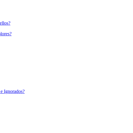
ellos?
lores?
 e Ignorados?