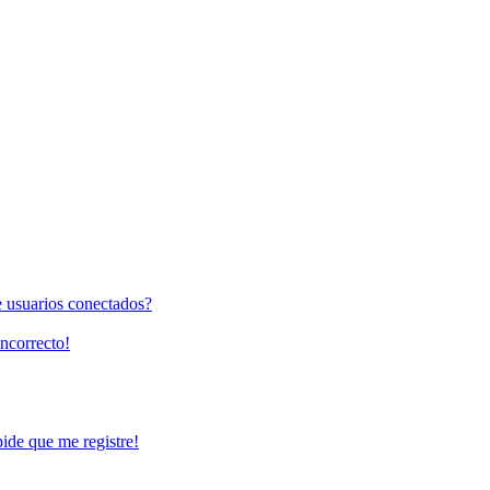
e usuarios conectados?
incorrecto!
pide que me registre!