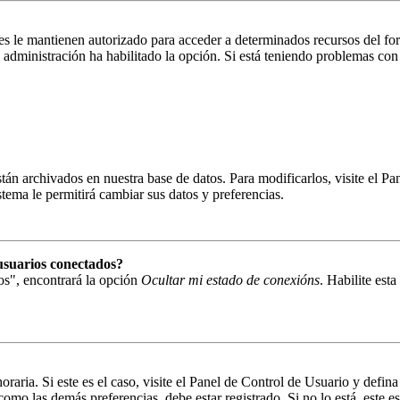
es le mantienen autorizado para acceder a determinados recursos del fo
la administración ha habilitado la opción. Si está teniendo problemas con
están archivados en nuestra base de datos. Para modificarlos, visite el 
istema le permitirá cambiar sus datos y preferencias.
usuarios conectados?
os", encontrará la opción
Ocultar mi estado de conexións
. Habilite est
oraria. Si este es el caso, visite el Panel de Control de Usuario y defin
omo las demás preferencias, debe estar registrado. Si no lo está, este