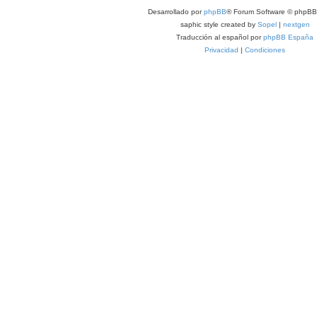
Desarrollado por
phpBB
® Forum Software © phpBB 
saphic style created by
Sopel
|
nextgen
Traducción al español por
phpBB España
Privacidad
|
Condiciones