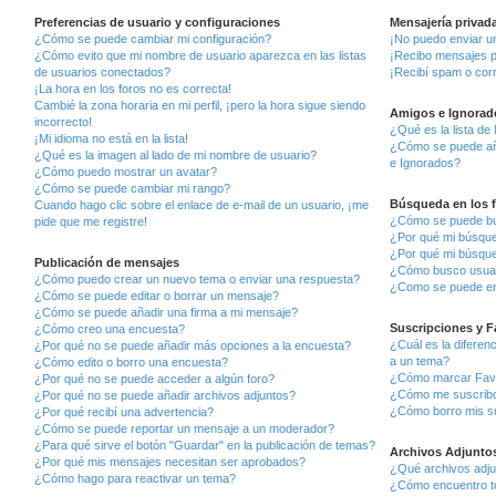
Preferencias de usuario y configuraciones
Mensajería privad
¿Cómo se puede cambiar mi configuración?
¡No puedo enviar u
¿Cómo evito que mi nombre de usuario aparezca en las listas
¡Recibo mensajes p
de usuarios conectados?
¡Recibí spam o corr
¡La hora en los foros no es correcta!
Cambié la zona horaria en mi perfil, ¡pero la hora sigue siendo
Amigos e Ignorad
incorrecto!
¿Qué es la lista de
¡Mi idioma no está en la lista!
¿Cómo se puede aña
¿Qué es la imagen al lado de mi nombre de usuario?
e Ignorados?
¿Cómo puedo mostrar un avatar?
¿Cómo se puede cambiar mi rango?
Búsqueda en los 
Cuando hago clic sobre el enlace de e-mail de un usuario, ¡me
¿Cómo se puede bus
pide que me registre!
¿Por qué mi búsque
¿Por qué mi búsque
Publicación de mensajes
¿Cómo busco usua
¿Cómo puedo crear un nuevo tema o enviar una respuesta?
¿Como se puede en
¿Cómo se puede editar o borrar un mensaje?
¿Cómo se puede añadir una firma a mi mensaje?
Suscripciones y F
¿Cómo creo una encuesta?
¿Cuál es la diferen
¿Por qué no se puede añadir más opciones a la encuesta?
a un tema?
¿Cómo edito o borro una encuesta?
¿Cómo marcar Favor
¿Por qué no se puede acceder a algún foro?
¿Cómo me suscribo 
¿Por qué no se puede añadir archivos adjuntos?
¿Cómo borro mis s
¿Por qué recibí una advertencia?
¿Cómo se puede reportar un mensaje a un moderador?
¿Para qué sirve el botón "Guardar" en la publicación de temas?
Archivos Adjunto
¿Por qué mis mensajes necesitan ser aprobados?
¿Qué archivos adju
¿Cómo hago para reactivar un tema?
¿Cómo encuentro to