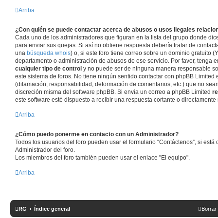
Arriba
¿Con quién se puede contactar acerca de abusos o usos ilegales relacio
Cada uno de los administradores que figuran en la lista del grupo donde dic
para enviar sus quejas. Si así no obtiene respuesta debería tratar de contac
una
búsqueda whois
) o, si este foro tiene correo sobre un dominio gratuito (
departamento o administración de abusos de ese servicio. Por favor, tenga
cualquier tipo de control
y no puede ser de ninguna manera responsable so
este sistema de foros. No tiene ningún sentido contactar con phpBB Limited 
(difamación, responsabilidad, deformación de comentarios, etc.) que no sean
discreción misma del software phpBB. Si envia un correo a phpBB Limited
re
este software esté dispuesto a recibir una respuesta cortante o directamente 
Arriba
¿Cómo puedo ponerme en contacto con un Administrador?
Todos los usuarios del foro pueden usar el formulario “Contáctenos”, si está 
Administrador del foro.
Los miembros del foro también pueden usar el enlace "El equipo".
Arriba
RG
Índice general
Borrar