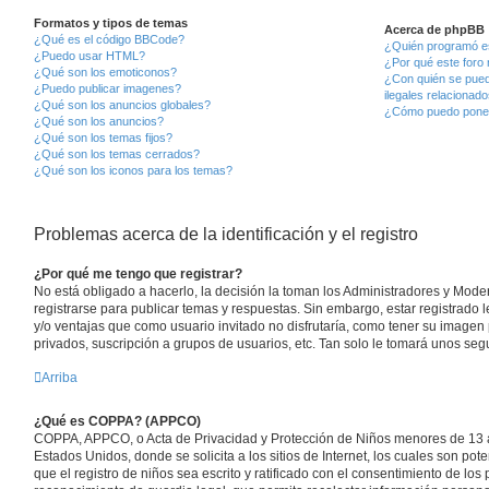
Formatos y tipos de temas
Acerca de phpBB
¿Qué es el código BBCode?
¿Quién programó es
¿Puedo usar HTML?
¿Por qué este foro 
¿Qué son los emoticonos?
¿Con quién se pued
¿Puedo publicar imagenes?
ilegales relacionad
¿Qué son los anuncios globales?
¿Cómo puedo poner
¿Qué son los anuncios?
¿Qué son los temas fijos?
¿Qué son los temas cerrados?
¿Qué son los iconos para los temas?
Problemas acerca de la identificación y el registro
¿Por qué me tengo que registrar?
No está obligado a hacerlo, la decisión la toman los Administradores y Mod
registrarse para publicar temas y respuestas. Sin embargo, estar registrado 
y/o ventajas que como usuario invitado no disfrutaría, como tener su imagen
privados, suscripción a grupos de usuarios, etc. Tan solo le tomará unos s
Arriba
¿Qué es COPPA? (APPCO)
COPPA, APPCO, o Acta de Privacidad y Protección de Niños menores de 13 a
Estados Unidos, donde se solicita a los sitios de Internet, los cuales son pot
que el registro de niños sea escrito y ratificado con el consentimiento de lo