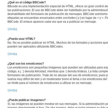
¿Qué es el código BBCode?
BBcode es una implementación especial de HTML, ofrece un gran control de f
las publicaciones. El uso de BBCode debe ser habilitado por la administrac
deshabilitado del formulario de publicación de mensajes. BBCode asimismo e
etiquetas se encuentran encerrados entre corchetes [ y ] en lugar de < y >. 
BBCode. El enlace aparece cada vez que va a publicar un mensaje.
Arriba
¿Puedo usar HTML?
No. No es posible publicar en HTML. Muchos de los formatos y acciones qu
pueden ser aplicados utilizando BBCodes.
Arriba
¿Qué son los emoticonos?
Los emoticonos son pequeñas imágenes que pueden ser utilizadas para exp
código, e.j. :) denota felicidad, mientras que :( denota tristeza. La lista com
formulario de publicación. Trate de no abusar del uso de emoticonos, pues
vuelva muy difícil de leer y un moderador borre el tema o los emoticones del
un límite para el número de emoticones a utilizar en un mensaje.
Arriba
¿Puedo publicar imagenes?
Sí, las imágenes se pueden mostrar en sus mensajes. Si la administración pe
imagen directamente al foro. De otra manera, debe guardar primero su foto en