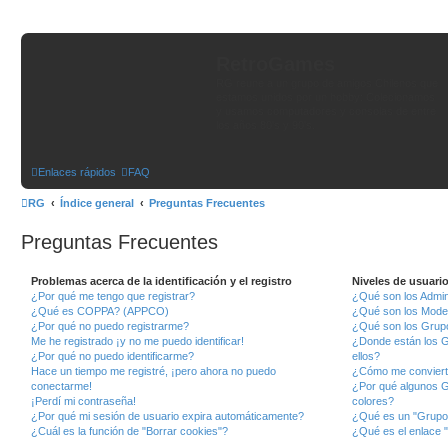
RetroGames
RG reune a un grupo de amigos Chilenos que
estamos unidos por un hobby: Colecionamos
y usamos computadores y consolas de entre
los años 80's y 90's.
Enlaces rápidos
FAQ
RG
Índice general
Preguntas Frecuentes
Preguntas Frecuentes
Problemas acerca de la identificación y el registro
Niveles de usuari
¿Por qué me tengo que registrar?
¿Qué son los Admin
¿Qué es COPPA? (APPCO)
¿Qué son los Mode
¿Por qué no puedo registrarme?
¿Qué son los Grup
Me he registrado ¡y no me puedo identificar!
¿Donde están los G
¿Por qué no puedo identificarme?
ellos?
Hace un tiempo me registré, ¡pero ahora no puedo
¿Cómo me conviert
conectarme!
¿Por qué algunos G
¡Perdí mi contraseña!
colores?
¿Por qué mi sesión de usuario expira automáticamente?
¿Qué es un "Grupo
¿Cuál es la función de "Borrar cookies"?
¿Qué es el enlace "