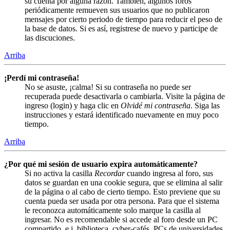
su cuenta por alguna razón. También, algunos foros
periódicamente remueven sus usuarios que no publicaron
mensajes por cierto periodo de tiempo para reducir el peso de
la base de datos. Si es así, registrese de nuevo y participe de
las discuciones.
Arriba
¡Perdí mi contraseña!
No se asuste, ¡calma! Si su contraseña no puede ser
recuperada puede desactivarla o cambiarla. Visite la página de
ingreso (login) y haga clic en
Olvidé mi contraseña
. Siga las
instrucciones y estará identificado nuevamente en muy poco
tiempo.
Arriba
¿Por qué mi sesión de usuario expira automáticamente?
Si no activa la casilla
Recordar
cuando ingresa al foro, sus
datos se guardan en una cookie segura, que se elimina al salir
de la página o al cabo de cierto tiempo. Esto previene que su
cuenta pueda ser usada por otra persona. Para que el sistema
le reconozca automáticamente solo marque la casilla al
ingresar. No es recomendable si accede al foro desde un PC
compartido, e.j. biblioteca, cyber-cafés, PCs de universidades,