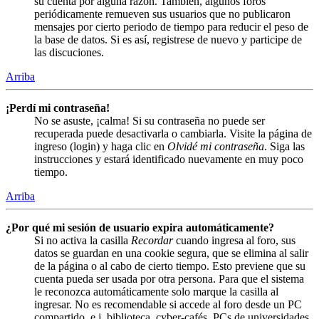
su cuenta por alguna razón. También, algunos foros
periódicamente remueven sus usuarios que no publicaron
mensajes por cierto periodo de tiempo para reducir el peso de
la base de datos. Si es así, registrese de nuevo y participe de
las discuciones.
Arriba
¡Perdí mi contraseña!
No se asuste, ¡calma! Si su contraseña no puede ser
recuperada puede desactivarla o cambiarla. Visite la página de
ingreso (login) y haga clic en
Olvidé mi contraseña
. Siga las
instrucciones y estará identificado nuevamente en muy poco
tiempo.
Arriba
¿Por qué mi sesión de usuario expira automáticamente?
Si no activa la casilla
Recordar
cuando ingresa al foro, sus
datos se guardan en una cookie segura, que se elimina al salir
de la página o al cabo de cierto tiempo. Esto previene que su
cuenta pueda ser usada por otra persona. Para que el sistema
le reconozca automáticamente solo marque la casilla al
ingresar. No es recomendable si accede al foro desde un PC
compartido, e.j. biblioteca, cyber-cafés, PCs de universidades,