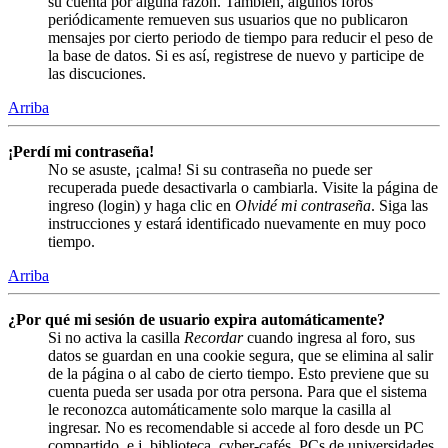
su cuenta por alguna razón. También, algunos foros
periódicamente remueven sus usuarios que no publicaron
mensajes por cierto periodo de tiempo para reducir el peso de
la base de datos. Si es así, registrese de nuevo y participe de
las discuciones.
Arriba
¡Perdí mi contraseña!
No se asuste, ¡calma! Si su contraseña no puede ser
recuperada puede desactivarla o cambiarla. Visite la página de
ingreso (login) y haga clic en
Olvidé mi contraseña
. Siga las
instrucciones y estará identificado nuevamente en muy poco
tiempo.
Arriba
¿Por qué mi sesión de usuario expira automáticamente?
Si no activa la casilla
Recordar
cuando ingresa al foro, sus
datos se guardan en una cookie segura, que se elimina al salir
de la página o al cabo de cierto tiempo. Esto previene que su
cuenta pueda ser usada por otra persona. Para que el sistema
le reconozca automáticamente solo marque la casilla al
ingresar. No es recomendable si accede al foro desde un PC
compartido, e.j. biblioteca, cyber-cafés, PCs de universidades,