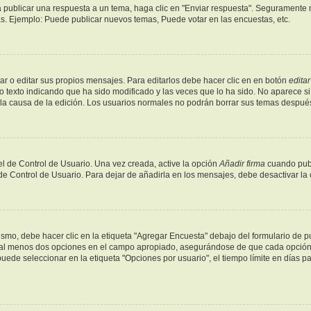
 publicar una respuesta a un tema, haga clic en "Enviar respuesta". Seguramente n
as. Ejemplo: Puede publicar nuevos temas, Puede votar en las encuestas, etc.
r o editar sus propios mensajes. Para editarlos debe hacer clic en en botón
editar
o texto indicando que ha sido modificado y las veces que lo ha sido. No aparece si
y la causa de la edición. Los usuarios normales no podrán borrar sus temas despu
l de Control de Usuario. Una vez creada, active la opción
Añadir firma
cuando publ
 de Control de Usuario. Para dejar de añadirla en los mensajes, debe desactivar la
mo, debe hacer clic en la etiqueta "Agregar Encuesta" debajo del formulario de publ
y al menos dos opciones en el campo apropiado, asegurándose de que cada opción s
de seleccionar en la etiqueta "Opciones por usuario", el tiempo límite en días para