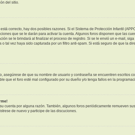
n del sitio.
está correcto, hay dos posibles razones. Si el Sistema de Protección Infantil (APP
ciones que se le darán para activar la cuenta. Algunos foros disponen que las cue
ión se le brindará al finalizar el proceso de registro. Si se le envió un e-mail, sig
 o tal vez haya sido capturada por un filtro anti-spam. Si está seguro de que la di
ero, asegúrese de que su nombre de usuario y contraseña se encuentren escritos c
e que el foro esté mal configurado por su dueño y/o tenga fallos en la programaci
arme!
 su cuenta por alguna razón. También, algunos foros periódicamente remueven sus
istrese de nuevo y participe de las discuciones.