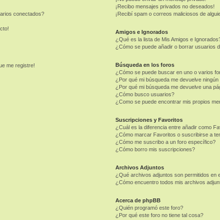
¡Recibo mensajes privados no deseados!
uarios conectados?
¡Recibí spam o correos maliciosos de alguie
cto!
Amigos e Ignorados
¿Qué es la lista de Mis Amigos e Ignorados
¿Cómo se puede añadir o borrar usuarios d
Búsqueda en los foros
ue me registre!
¿Cómo se puede buscar en uno o varios fo
¿Por qué mi búsqueda me devuelve ningún 
¿Por qué mi búsqueda me devuelve una pág
¿Cómo busco usuarios?
¿Como se puede encontrar mis propios me
Suscripciones y Favoritos
¿Cuál es la diferencia entre añadir como Fa
¿Cómo marcar Favoritos o suscribirse a t
¿Cómo me suscribo a un foro específico?
¿Cómo borro mis suscripciones?
Archivos Adjuntos
¿Qué archivos adjuntos son permitidos en e
¿Cómo encuentro todos mis archivos adjun
Acerca de phpBB
¿Quién programó este foro?
¿Por qué este foro no tiene tal cosa?