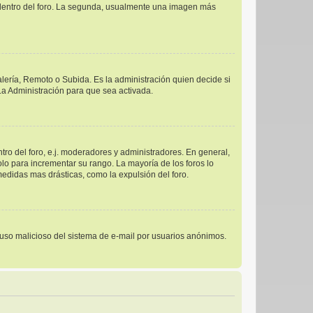
s dentro del foro. La segunda, usualmente una imagen más
alería, Remoto o Subida. Es la administración quien decide si
a Administración para que sea activada.
ro del foro, e.j. moderadores y administradores. En general,
lo para incrementar su rango. La mayoría de los foros lo
edidas mas drásticas, como la expulsión del foro.
el uso malicioso del sistema de e-mail por usuarios anónimos.