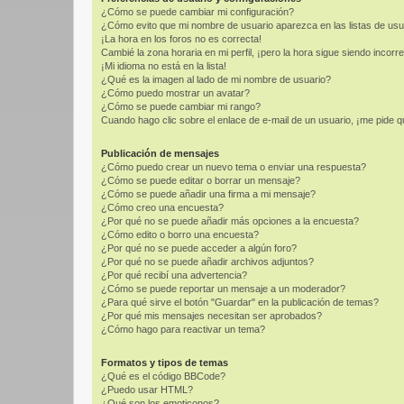
¿Cómo se puede cambiar mi configuración?
¿Cómo evito que mi nombre de usuario aparezca en las listas de us
¡La hora en los foros no es correcta!
Cambié la zona horaria en mi perfil, ¡pero la hora sigue siendo incorre
¡Mi idioma no está en la lista!
¿Qué es la imagen al lado de mi nombre de usuario?
¿Cómo puedo mostrar un avatar?
¿Cómo se puede cambiar mi rango?
Cuando hago clic sobre el enlace de e-mail de un usuario, ¡me pide q
Publicación de mensajes
¿Cómo puedo crear un nuevo tema o enviar una respuesta?
¿Cómo se puede editar o borrar un mensaje?
¿Cómo se puede añadir una firma a mi mensaje?
¿Cómo creo una encuesta?
¿Por qué no se puede añadir más opciones a la encuesta?
¿Cómo edito o borro una encuesta?
¿Por qué no se puede acceder a algún foro?
¿Por qué no se puede añadir archivos adjuntos?
¿Por qué recibí una advertencia?
¿Cómo se puede reportar un mensaje a un moderador?
¿Para qué sirve el botón "Guardar" en la publicación de temas?
¿Por qué mis mensajes necesitan ser aprobados?
¿Cómo hago para reactivar un tema?
Formatos y tipos de temas
¿Qué es el código BBCode?
¿Puedo usar HTML?
¿Qué son los emoticonos?