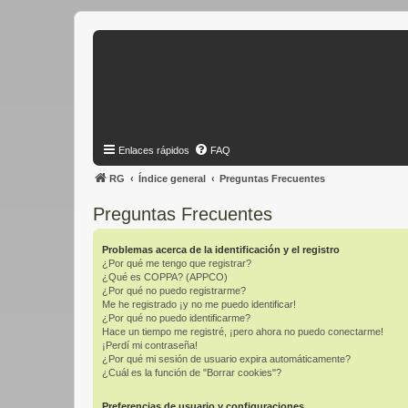
Enlaces rápidos
FAQ
RG
Índice general
Preguntas Frecuentes
Preguntas Frecuentes
Problemas acerca de la identificación y el registro
¿Por qué me tengo que registrar?
¿Qué es COPPA? (APPCO)
¿Por qué no puedo registrarme?
Me he registrado ¡y no me puedo identificar!
¿Por qué no puedo identificarme?
Hace un tiempo me registré, ¡pero ahora no puedo conectarme!
¡Perdí mi contraseña!
¿Por qué mi sesión de usuario expira automáticamente?
¿Cuál es la función de "Borrar cookies"?
Preferencias de usuario y configuraciones