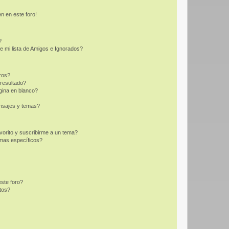
n en este foro!
?
e mi lista de Amigos e Ignorados?
ros?
resultado?
ina en blanco?
nsajes y temas?
vorito y suscribirme a un tema?
emas específicos?
ste foro?
tos?