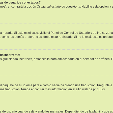
tas de usuarios conectados?
oros", encontrará la opción
Ocultar mi estado de conexións
. Habilite esta opción 
 horaria. Si este es el caso, visite el Panel de Control de Usuario y defina su zon
, como las demás preferencias, debe estar registrado. Si no lo está, este es un b
ndo incorrecto!
a sigue siendo incorrecta, entonces la hora almacenada en el servidor es errónea. 
l paquete de su idioma para el foro o nadie ha creado una traducción. Pregúntele 
r una traducción. Puede encontrar más información en el sitio web de
phpBB
®
 usuario cuando esté viendo los mensajes. Dependiendo de la plantilla que utilic