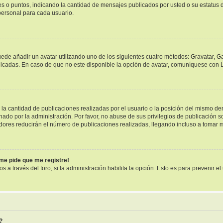
ues o puntos, indicando la cantidad de mensajes publicados por usted o su estatu
ersonal para cada usuario.
uede añadir un avatar utilizando uno de los siguientes cuatro métodos: Gravatar, G
cadas. En caso de que no este disponible la opción de avatar, comuníquese con L
a cantidad de publicaciones realizadas por el usuario o la posición del mismo dent
o por la administración. Por favor, no abuse de sus privilegios de publicación so
dores reducirán el número de publicaciones realizadas, llegando incluso a tomar m
¡me pide que me registre!
s a través del foro, si la administración habilita la opción. Esto es para prevenir 
?