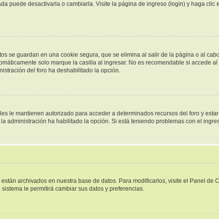
a puede desactivarla o cambiarla. Visite la página de ingreso (login) y haga clic
tos se guardan en una cookie segura, que se elimina al salir de la página o al cab
omáticamente solo marque la casilla al ingresar. No es recomendable si accede al f
inistración del foro ha deshabilitado la opción.
ales le mantienen autorizado para acceder a determinados recursos del foro y esta
i la administración ha habilitado la opción. Si está teniendo problemas con el ingr
s están archivados en nuestra base de datos. Para modificarlos, visite el Panel de
e sistema le permitirá cambiar sus datos y preferencias.