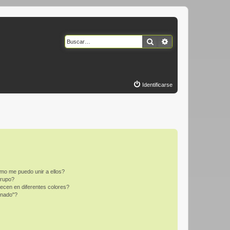
Buscar
Búsqueda avanzad
Identificarse
mo me puedo unir a ellos?
Grupo?
ecen en diferentes colores?
inado"?