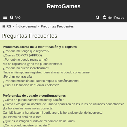
RetroGames
B
FAQ
Identificarse
u
RG
Índice general
Preguntas Frecuentes
s
Preguntas Frecuentes
c
a
Problemas acerca de la identificación y el registro
¿Por qué me tengo que registrar?
r
¿Qué es COPPA? (APPCO)
¿Por qué no puedo registrarme?
Me he registrado ¡y no me puedo identificar!
¿Por qué no puedo identificarme?
Hace un tiempo me registré, ¡pero ahora no puedo conectarme!
¡Perdí mi contraseña!
¿Por qué mi sesión de usuario expira automáticamente?
¿Cuál es la función de "Borrar cookies"?
Preferencias de usuario y configuraciones
¿Cómo se puede cambiar mi configuración?
¿Cómo evito que mi nombre de usuario aparezca en las listas de usuarios conectados?
¡La hora en los foros no es correcta!
Cambié la zona horaria en mi perfil, ¡pero la hora sigue siendo incorrecto!
¡Mi idioma no está en la lista!
¿Qué es la imagen al lado de mi nombre de usuario?
¿Cómo puedo mostrar un avatar?