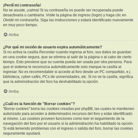
¡Perdí mi contraseña!
No se asuste, ¡calma! Si su contraseña no puede ser recuperada puede
desactivarla o cambiarla. Visite la página de ingreso (login) y haga clic en
Olvidé mi contraseña
. Siga las instrucciones y estará identificado nuevamente
en muy poco tiempo.
Arriba
¿Por qué mi sesión de usuario expira automáticamente?
Si no activa la casilla
Recordar
cuando ingresa al foro, sus datos se guardan
en una cookie segura, que se elimina al salir de la página o al cabo de cierto
tiempo. Esto previene que su cuenta pueda ser usada por otra persona. Para
que el sistema le reconozca automáticamente solo marque la casilla al
ingresar. No es recomendable si accede al foro desde un PC compartido, e.j.
biblioteca, cyber-cafés, PCs de universidades, etc. Si no ve la casilla, significa
que la administración del foro ha deshabilitado la opción.
Arriba
¿Cuál es la función de "Borrar cookies"?
"Borrar cookies" borra las cookies creadas por phpBB, las cuales le mantienen
autorizado para acceder a determinados recursos del foro y estar identificado
al mismo. Las cookies proveen funciones como leer el seguimiento de la
navegación del foro por el usuario si la administración ha habilitado la opción.
Si está teniendo problemas con el ingreso o salida del foro, borrar las cookies
seguramente ayudará.