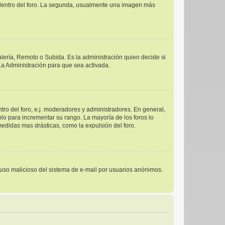
s dentro del foro. La segunda, usualmente una imagen más
alería, Remoto o Subida. Es la administración quien decide si
a Administración para que sea activada.
ro del foro, e.j. moderadores y administradores. En general,
lo para incrementar su rango. La mayoría de los foros lo
edidas mas drásticas, como la expulsión del foro.
el uso malicioso del sistema de e-mail por usuarios anónimos.