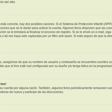
n del sitio.
está correcto, hay dos posibles razones. Si el Sistema de Protección Infantil (APP
ciones que se le darán para activar la cuenta. Algunos foros disponen que las cue
ión se le brindará al finalizar el proceso de registro. Si se le envió un e-mail, sig
 o tal vez haya sido capturada por un filtro anti-spam. Si está seguro de que la di
ero, asegúrese de que su nombre de usuario y contraseña se encuentren escritos c
e que el foro esté mal configurado por su dueño y/o tenga fallos en la programaci
arme!
 su cuenta por alguna razón. También, algunos foros periódicamente remueven sus
istrese de nuevo y participe de las discuciones.