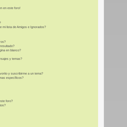
n en este foro!
?
e mi lista de Amigos e Ignorados?
ros?
resultado?
ina en blanco?
nsajes y temas?
vorito y suscribirme a un tema?
emas específicos?
ste foro?
tos?