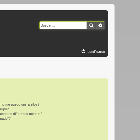
Buscar
Búsqueda avanzad
Identificarse
mo me puedo unir a ellos?
Grupo?
ecen en diferentes colores?
inado"?