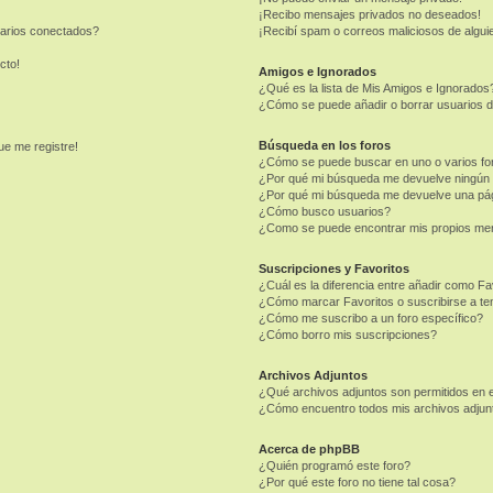
¡Recibo mensajes privados no deseados!
uarios conectados?
¡Recibí spam o correos maliciosos de alguie
cto!
Amigos e Ignorados
¿Qué es la lista de Mis Amigos e Ignorados
¿Cómo se puede añadir o borrar usuarios d
Búsqueda en los foros
ue me registre!
¿Cómo se puede buscar en uno o varios fo
¿Por qué mi búsqueda me devuelve ningún 
¿Por qué mi búsqueda me devuelve una pág
¿Cómo busco usuarios?
¿Como se puede encontrar mis propios me
Suscripciones y Favoritos
¿Cuál es la diferencia entre añadir como Fa
¿Cómo marcar Favoritos o suscribirse a t
¿Cómo me suscribo a un foro específico?
¿Cómo borro mis suscripciones?
Archivos Adjuntos
¿Qué archivos adjuntos son permitidos en e
¿Cómo encuentro todos mis archivos adjun
Acerca de phpBB
¿Quién programó este foro?
¿Por qué este foro no tiene tal cosa?