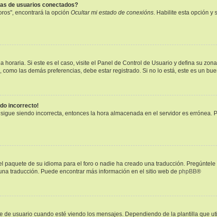
tas de usuarios conectados?
oros", encontrará la opción
Ocultar mi estado de conexións
. Habilite esta opción 
 horaria. Si este es el caso, visite el Panel de Control de Usuario y defina su zon
, como las demás preferencias, debe estar registrado. Si no lo está, este es un b
ndo incorrecto!
a sigue siendo incorrecta, entonces la hora almacenada en el servidor es errónea. 
l paquete de su idioma para el foro o nadie ha creado una traducción. Pregúntele 
r una traducción. Puede encontrar más información en el sitio web de
phpBB
®
 usuario cuando esté viendo los mensajes. Dependiendo de la plantilla que utilic