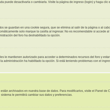
a puede desactivarla o cambiarla. Visite la página de ingreso (login) y haga clic
tos se guardan en una cookie segura, que se elimina al salir de la página o al cab
omáticamente solo marque la casilla al ingresar. No es recomendable si accede al f
inistración del foro ha deshabilitado la opción.
ales le mantienen autorizado para acceder a determinados recursos del foro y esta
i la administración ha habilitado la opción. Si está teniendo problemas con el ingr
s están archivados en nuestra base de datos. Para modificarlos, visite el Panel de
e sistema le permitirá cambiar sus datos y preferencias.