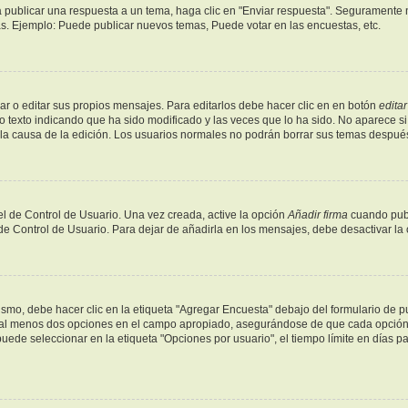
 publicar una respuesta a un tema, haga clic en "Enviar respuesta". Seguramente n
as. Ejemplo: Puede publicar nuevos temas, Puede votar en las encuestas, etc.
r o editar sus propios mensajes. Para editarlos debe hacer clic en en botón
editar
o texto indicando que ha sido modificado y las veces que lo ha sido. No aparece si
y la causa de la edición. Los usuarios normales no podrán borrar sus temas despu
l de Control de Usuario. Una vez creada, active la opción
Añadir firma
cuando publ
 de Control de Usuario. Para dejar de añadirla en los mensajes, debe desactivar la
mo, debe hacer clic en la etiqueta "Agregar Encuesta" debajo del formulario de publ
y al menos dos opciones en el campo apropiado, asegurándose de que cada opción s
de seleccionar en la etiqueta "Opciones por usuario", el tiempo límite en días para