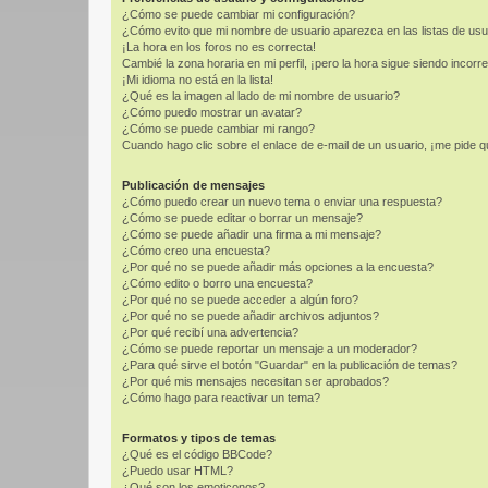
¿Cómo se puede cambiar mi configuración?
¿Cómo evito que mi nombre de usuario aparezca en las listas de us
¡La hora en los foros no es correcta!
Cambié la zona horaria en mi perfil, ¡pero la hora sigue siendo incorre
¡Mi idioma no está en la lista!
¿Qué es la imagen al lado de mi nombre de usuario?
¿Cómo puedo mostrar un avatar?
¿Cómo se puede cambiar mi rango?
Cuando hago clic sobre el enlace de e-mail de un usuario, ¡me pide q
Publicación de mensajes
¿Cómo puedo crear un nuevo tema o enviar una respuesta?
¿Cómo se puede editar o borrar un mensaje?
¿Cómo se puede añadir una firma a mi mensaje?
¿Cómo creo una encuesta?
¿Por qué no se puede añadir más opciones a la encuesta?
¿Cómo edito o borro una encuesta?
¿Por qué no se puede acceder a algún foro?
¿Por qué no se puede añadir archivos adjuntos?
¿Por qué recibí una advertencia?
¿Cómo se puede reportar un mensaje a un moderador?
¿Para qué sirve el botón "Guardar" en la publicación de temas?
¿Por qué mis mensajes necesitan ser aprobados?
¿Cómo hago para reactivar un tema?
Formatos y tipos de temas
¿Qué es el código BBCode?
¿Puedo usar HTML?
¿Qué son los emoticonos?