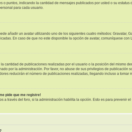
ues o puntos, indicando la cantidad de mensajes publicados por usted o su estatu
ersonal para cada usuario.
uede añadir un avatar utilizando uno de los siguientes cuatro métodos: Gravatar, G
cadas. En caso de que no este disponible la opción de avatar, comuníquese con L
a cantidad de publicaciones realizadas por el usuario o la posición del mismo dent
o por la administración. Por favor, no abuse de sus privilegios de publicación so
dores reducirán el número de publicaciones realizadas, llegando incluso a tomar m
¡me pide que me registre!
s a través del foro, si la administración habilita la opción. Esto es para prevenir 
?